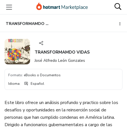
Ir
Ir
Ir
al
a
al
contenido
la
pie
principal
página
de
TRANSFORMAMDO VIDAS
de
página
pago
TRANSFORMAMDO VIDAS
José Alfredo León Gonzales
Formato
:
eBooks o Documentos
Idioma
:
Español
Este libro ofrece un análisis profundo y practico sobre los
desafíos y oportunidades en la reinserción social de
personas que han cumplido condenas en América latina.
Dirigido a funcionarios gubernamentales a cargo de las