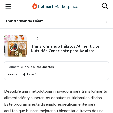
Ir
Ir
Ir
al
a
al
contenido
la
pie
principal
página
de
Transformando Hábitos Alimenticios: Nutrición Consciente para Adultos
de
página
pago
Transformando Hábitos Alimenticios:
Nutrición Consciente para Adultos
Formato
:
eBooks o Documentos
Idioma
:
Español
Descubre una metodología innovadora para transformar tu
alimentación y superar los desafíos nutricionales diarios.
Este programa está diseñado específicamente para
adultos que buscan mejorar su bienestar a través de una