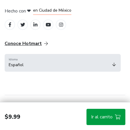
en Bogotá
en Amsterdam
en Madrid
en Ciudad de México
Hecho con
❤
en Belo Horizonte
Conoce Hotmart
Idioma
Español
FAQ
Términos
Privacidad
Cookies
$9.99
Ir al carrito
Hotmart — 2011-2026 © Todos los derechos reservados.