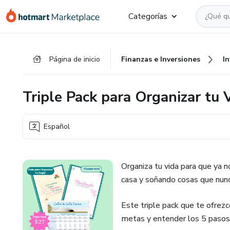
Ir
Ir
Ir
Categorías
al
a
al
contenido
la
pie
principal
página
de
Página de inicio
Finanzas e Inversiones
I
de
página
pago
Triple Pack para Organizar tu 
Español
Organiza tu vida para que ya n
casa y soñando cosas que nunc
Este triple pack que te ofrezco
metas y entender los 5 pasos