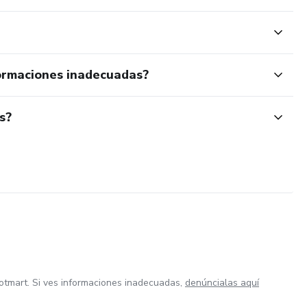
ormaciones inadecuadas?
s?
otmart. Si ves informaciones inadecuadas,
denúncialas aquí