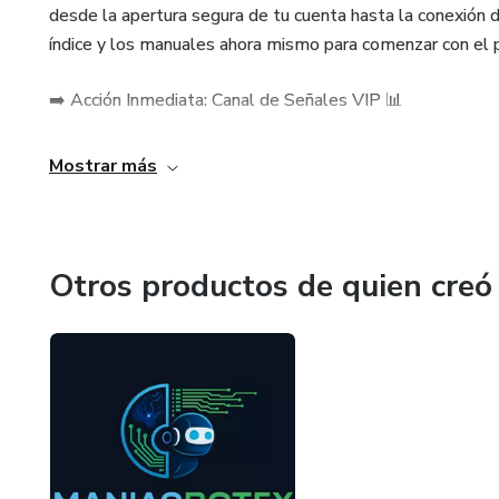
desde la apertura segura de tu cuenta hasta la conexión 
índice y los manuales ahora mismo para comenzar con el p
➡️ Acción Inmediata: Canal de Señales VIP 📊
No esperes un minuto más para empezar a generar ganan
Mostrar más
Haz clic en el enlace de Telegram que hemos compartido p
recibirás análisis diarios y operaciones de alta probabilidad
Otros productos de quien creó
Recuerda: Este canal es un beneficio exclusivo para tu cr
Tu futuro financiero te espera. ¡Empecemos a trabajar! 💪