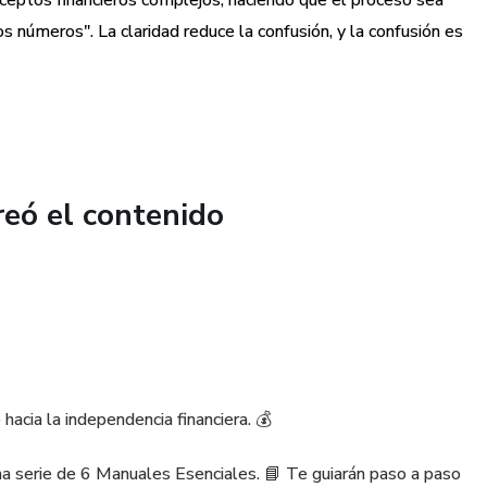
onceptos financieros complejos, haciendo que el proceso sea
 sentirte limitado.
s números". La claridad reduce la confusión, y la confusión es
as probadas: Conoce los métodos más efectivos para
 quita el sueño y acelera tu camino hacia un futuro sin
 infalible: Descubre la importancia de un fondo de
as para crearlo, brindándote paz mental ante cualquier
reó el contenido
 ti: Desmitifica el mundo de la inversión. Conoce las bases y
hacer crecer tu patrimonio, incluso si eres un principiante
rgo plazo: Aprende a asegurar tu jubilación y proteger tus
hacia la independencia financiera. 💰
o para ti y los tuyos.
a serie de 6 Manuales Esenciales. 📘 Te guiarán paso a paso