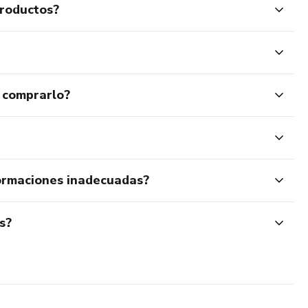
productos?
 comprarlo?
ormaciones inadecuadas?
s?