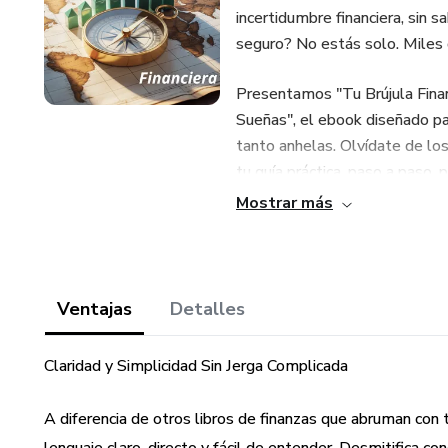
incertidumbre financiera, sin 
seguro? No estás solo. Miles 
Presentamos "Tu Brújula Finan
Sueñas", el ebook diseñado par
tanto anhelas. Olvídate de lo
tu guía práctica, paso a paso,
y confianza.
Mostrar más
¿Qué descubrirás en "Tu Brújul
Entiende tu punto de partida:
Ventajas
Detalles
para saber exactamente dónde e
control es la claridad!
Claridad y Simplicidad Sin Jerga Complicada
Domina tu presupuesto: Deja d
A diferencia de otros libros de finanzas que abruman con t
tu herramienta más poderosa 