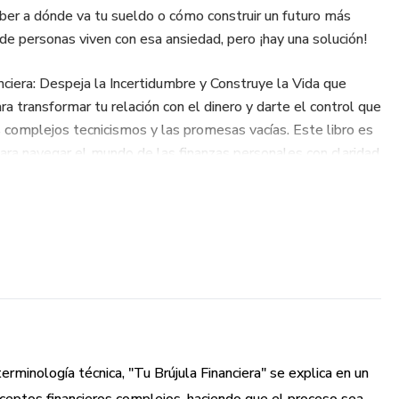
saber a dónde va tu sueldo o cómo construir un futuro más
de personas viven con esa ansiedad, pero ¡hay una solución!
ciera: Despeja la Incertidumbre y Construye la Vida que
a transformar tu relación con el dinero y darte el control que
s complejos tecnicismos y las promesas vacías. Este libro es
 para navegar el mundo de las finanzas personales con claridad
a Financiera"?
 Aprende a hacer una radiografía completa de tus finanzas
stás y hacia dónde quieres ir. ¡El primer paso para el
e ver el presupuesto como una restricción y transfórmalo en
erminología técnica, "Tu Brújula Financiera" se explica en un
para la libertad. Te enseñaremos estrategias que realmente