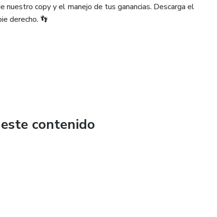
de nuestro copy y el manejo de tus ganancias. Descarga el
ie derecho. 👣
cias complementarias. 🎯
ara unirte a nuestro canal exclusivo de señales VIP. 📲 Aquí
, directo a tu móvil.
 este contenido
ecimiento. ¡Aprovéchalo al máximo! ⭐