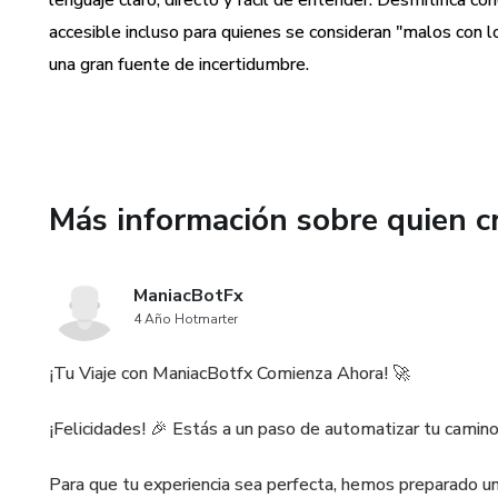
lenguaje claro, directo y fácil de entender. Desmitifica c
funcionan y cómo aplicarlas sin
accesible incluso para quienes se consideran "malos con lo
Elimina deudas con estrategi
una gran fuente de incertidumbre.
deshacerte de esa carga que te
ataduras.
Construye una red de seguridad
emergencia sólido y las táctic
Más información sobre quien c
imprevisto.
Haz que tu dinero trabaje para
ManiacBotFx
las opciones a tu alcance para 
4 Año Hotmarter
total.
¡Tu Viaje con ManiacBotfx Comienza Ahora! 🚀
Planifica para la libertad a la
¡Felicidades! 🎉 Estás a un paso de automatizar tu camino 
activos, construyendo un legad
Para que tu experiencia sea perfecta, hemos preparado un
MAS UN BONO ESPECIAL!