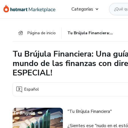
Ir
Ir
Ir
Categorías
al
a
al
contenido
la
pie
principal
página
de
Página de inicio
Tu Brújula Financiera: Una guía confiable para navegar el mundo de las finanzas con dirección y propósito. MAS 1 BONO ESPECIAL!
de
página
pago
Tu Brújula Financiera: Una guí
mundo de las finanzas con di
ESPECIAL!
Español
"Tu Brújula Financiera"
¿Sientes ese "nudo en el est