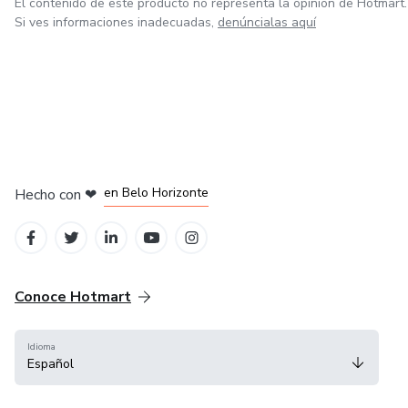
El contenido de este producto no representa la opinión de Hotmart.
Si ves informaciones inadecuadas,
denúncialas aquí
en Ciudad de México
en Bogotá
en Amsterdam
en Madrid
en Belo Horizonte
Hecho con
❤
Conoce Hotmart
Idioma
Español