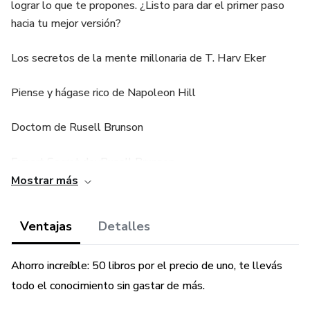
lograr lo que te propones. ¿Listo para dar el primer paso
hacia tu mejor versión?
Los secretos de la mente millonaria de T. Harv Eker
Piense y hágase rico de Napoleon Hill
Doctom de Rusell Brunson
Expert Secret devRusell Brunson
Mostrar más
Traffic Secrets de Rusell Brunson
Ventajas
Detalles
Y muchos mas
Ahorro increíble: 50 libros por el precio de uno, te llevás
todo el conocimiento sin gastar de más.