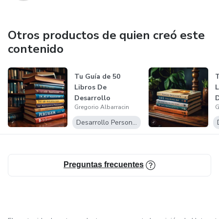
Otros productos de quien creó este
contenido
Tu Guía de 50
T
Libros De
L
Desarrollo
D
Gregorio Albarracin
G
Personal Sobre
P
relacione...
Desarrollo Personal
Preguntas frecuentes