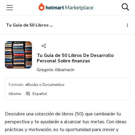
Ir
Ir
Ir
al
a
al
contenido
la
pie
principal
página
de
Tu Guía de 50 Libros De Desarrollo Personal Sobre finanzas
de
página
pago
Tu Guía de 50 Libros De Desarrollo
Personal Sobre finanzas
Gregorio Albarracin
Formato
:
eBooks o Documentos
Idioma
:
Español
Descubre una colección de libros (50) que cambiarán tu
perspectiva y te ayudarán a alcanzar tus metas. Con ideas
prácticas y motivación, es tu oportunidad para crecer y