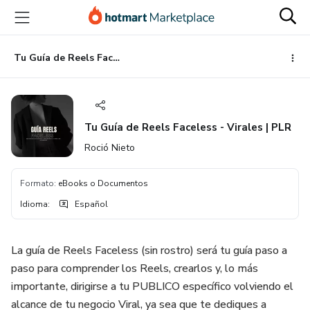
Ir
Ir
Ir
al
a
al
contenido
la
pie
principal
página
de
Tu Guía de Reels Faceless - Virales | PLR
de
página
pago
Tu Guía de Reels Faceless - Virales | PLR
Roció Nieto
Formato
:
eBooks o Documentos
Idioma
:
Español
La guía de Reels Faceless (sin rostro) será tu guía paso a
paso para comprender los Reels, crearlos y, lo más
importante, dirigirse a tu PUBLICO específico volviendo el
alcance de tu negocio Viral, ya sea que te dediques a