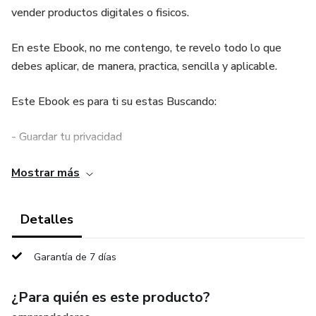
vender productos digitales o fisicos.
En este Ebook, no me contengo, te revelo todo lo que
debes aplicar, de manera, practica, sencilla y aplicable.
Este Ebook es para ti su estas Buscando:
- Guardar tu privacidad
- Eres introvertida /o
Mostrar más
- Quieres permanecer anónima/o
Detalles
- no te importa aparecer un poco, pero no se te facilita.
Garantía de 7 días
Y SI YA ERES UN VENDEDOR DIGITAL:
¿Para quién es este producto?
"¿Buscas un producto de gran valor a un precio accesible