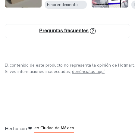
Emprendimiento Digital
Preguntas frecuentes
El contenido de este producto no representa la opinión de Hotmart.
Si ves informaciones inadecuadas,
denúncialas aquí
en Bogotá
en Amsterdam
en Madrid
en Ciudad de México
Hecho con
❤