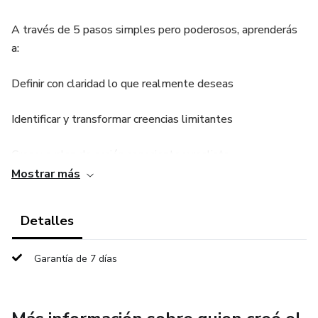
A través de 5 pasos simples pero poderosos, aprenderás
a:
Definir con claridad lo que realmente deseas
Identificar y transformar creencias limitantes
Crear un plan de acción consciente y realista
Mostrar más
Construir hábitos que impulsen tu crecimiento
Detalles
Reconocer tus avances y ajustar el camino sin culpa
Garantía de 7 días
Esta guía no es solo para leer, sino para poner en práctica.
Incluye ejercicios, afirmaciones y espacios para escribir,
pensados para acompañarte paso a paso en tu proceso de
cambio.