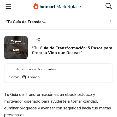
Ir
Ir
Ir
al
a
al
contenido
la
pie
principal
página
de
“Tu Guía de Transformación: 5 Pasos para Crear la Vida que Deseas”
de
página
pago
“Tu Guía de Transformación: 5 Pasos para
Crear la Vida que Deseas”
Formato
:
eBooks o Documentos
Idioma
:
Español
Tu Guía de Transformación es un ebook práctico y
motivador diseñado para ayudarte a tomar claridad,
eliminar bloqueos y avanzar con seguridad hacia tus metas
personales.