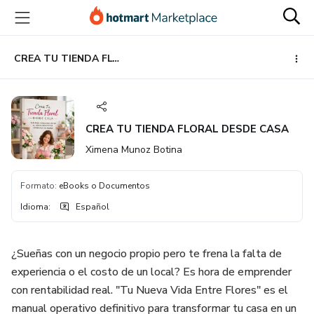
Ir
Ir
Ir
al
a
al
contenido
la
pie
principal
página
de
CREA TU TIENDA FLORAL DESDE CASA
de
página
pago
CREA TU TIENDA FLORAL DESDE CASA
Ximena Munoz Botina
Formato
:
eBooks o Documentos
Idioma
:
Español
¿Sueñas con un negocio propio pero te frena la falta de
experiencia o el costo de un local? Es hora de emprender
con rentabilidad real. "Tu Nueva Vida Entre Flores" es el
manual operativo definitivo para transformar tu casa en un