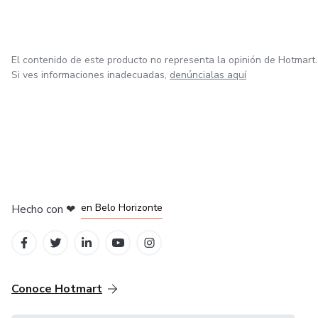
El contenido de este producto no representa la opinión de Hotmart.
Si ves informaciones inadecuadas,
denúncialas aquí
en Ciudad de México
en Bogotá
en Amsterdam
en Madrid
en Belo Horizonte
Hecho con
❤
Conoce Hotmart