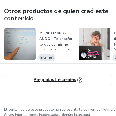
Otros productos de quien creó este
contenido
MONETIZANDO
F
ANDO : Te enseño
d
lo que yo mismo
Nilson alfonso pimienta rodriguez
hago para gener...
Internet
Preguntas frecuentes
El contenido de este producto no representa la opinión de Hotmart.
Si ves informaciones inadecuadas,
denúncialas aquí