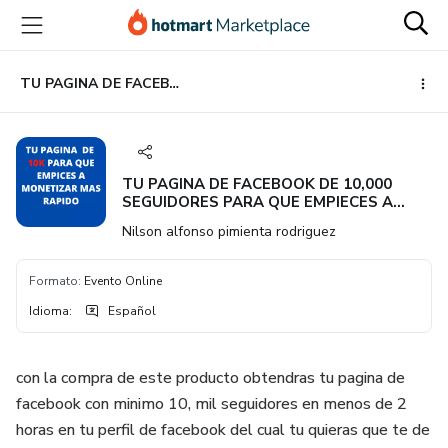
Ir
Ir
Ir
al
a
al
contenido
la
pie
principal
página
de
TU PAGINA DE FACEBOOK DE 10,000 SEGUIDORES PARA QUE EMPIECES A MONETIZAR MAS RAPIDO
de
página
pago
TU PAGINA DE FACEBOOK DE 10,000
SEGUIDORES PARA QUE EMPIECES A
MONETIZAR MAS RAPIDO
Nilson alfonso pimienta rodriguez
Formato
:
Evento Online
Idioma
:
Español
con la compra de este producto obtendras tu pagina de
facebook con minimo 10, mil seguidores en menos de 2
horas en tu perfil de facebook del cual tu quieras que te de