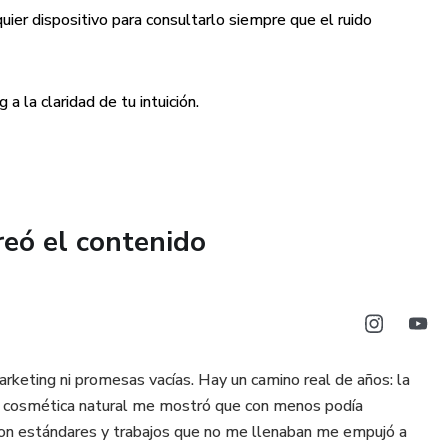
uier dispositivo para consultarlo siempre que el ruido
nder a usar tu piel como una brújula antes de decidir qué
 la claridad de tu intuición.
señar una rutina mínima con intención y presencia que te
nes rígidas ni tecnicismos innecesarios. Encontrarás una
omático y volver a casa, a ti misma.
reó el contenido
 está en el envase, sino en la intención con la que lo usas.
lificar.
rketing ni promesas vacías. Hay un camino real de años: la
 la cosmética natural me mostró que con menos podía
 con estándares y trabajos que no me llenaban me empujó a