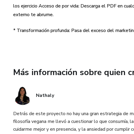
los ejercicio Acceso de por vida: Descarga el PDF en cualq
* Recuperar tu intuición: Apre
externo te abrume.
aplicarte.
* Transformación profunda: Pasa del exceso del marketing a
* Habitar tu Ritual Simple: Di
devuelva el poder.
Aquí no encontrarás instruccio
herramienta para romper el aut
Más información sobre quien c
Porque el verdadero cuidado no
Nathaly
Solo tú tienes el poder de simp
¿Empezamos? 🧡
Detrás de este proyecto no hay una gran estrategia de ma
filosofía vegana me llevó a cuestionar lo que consumía,
cuidarme mejor y en presencia, y la ansiedad por cumplir