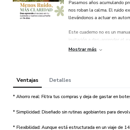
Pasamos años acumulando pro
nos roban la calma. El ruido e
llevándonos a actuar en autom
Este cuaderno no es un manual
invitación a des-aprender el e
Mostrar más
Acompañarte a simplificar tu cu
He creado este método de 14 dí
profundas, logres un solo objet
Ventajas
Detalles
¿Qué vas a conseguir con est
* Ahorro real: Filtra tus compras y deja de gastar en bote
* Limpiar el ruido: Identificar
espacio mental.
* Simplicidad: Diseñado sin rutinas agobiantes para devol
* Discernir antes de comprar: 
* Flexibilidad: Aunque está estructurada en un viaje de 14
impulso y el miedo.