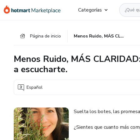
Ir
Ir
Ir
Categorías
al
a
al
contenido
la
pie
principal
página
de
Página de inicio
Menos Ruido, MÁS CLARIDAD: Des-aprende el exceso y vuelve a escucharte.
de
página
pago
Menos Ruido, MÁS CLARIDAD: 
a escucharte.
Español
Suelta los botes, las promesas
¿Sientes que cuanto más comp