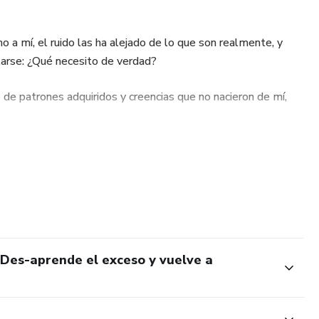
a mí, el ruido las ha alejado de lo que son realmente, y
ntarse: ¿Qué necesito de verdad?
e patrones adquiridos y creencias que no nacieron de mí,
mino hacia un cuidado más consciente y amoroso. Un camino
ia. El viaje lo haces tú.
Des-aprende el exceso y vuelve a