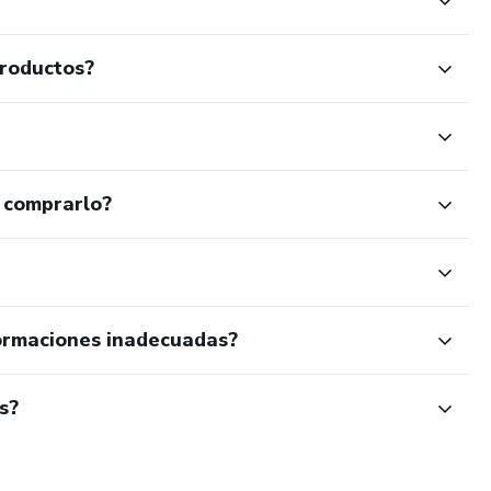
productos?
 comprarlo?
ormaciones inadecuadas?
s?