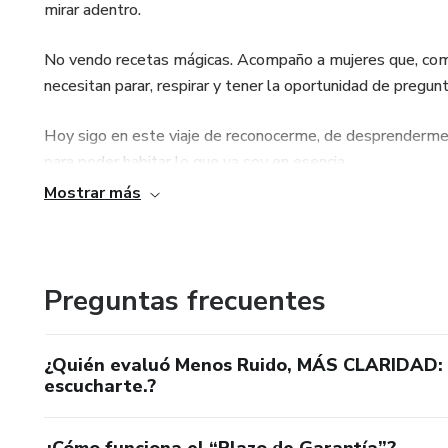
mirar adentro.
No vendo recetas mágicas. Acompaño a mujeres que, como 
necesitan parar, respirar y tener la oportunidad de pregu
Hoy sigo en este viaje de reconocerme, de desprenderme d
para poder habitar lo que ya soy en esencia.
Mostrar más
Si estás aquí, no es casualidad. Es parte de tu propio ca
hacia ti. Yo solo pongo las herramientas desde mi experienc
Gracias por estar.
Preguntas frecuentes
Un abrazo. 🧡
¿Quién evaluó Menos Ruido, MÁS CLARIDAD: 
escucharte.?