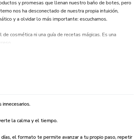
ductos y promesas que llenan nuestro baño de botes, pero
xterno nos ha desconectado de nuestra propia intuición,
ático y a olvidar lo más importante: escucharnos.
 de cosmética ni una guía de recetas mágicas. Es una
xceso.
idado es, en realidad, el primer paso para simplificar tu vida.
as para que, a través de ejercicios prácticos y reflexiones
ivo: recuperar tu claridad.
e cuaderno?
s innecesarios.
 qué productos te sirven realmente y soltar lo que solo ocupa
verte la calma y el tiempo.
Recuperar el mando de tus decisiones y tu dinero, filtrando el
 días, el formato te permite avanzar a tu propio paso, repetir