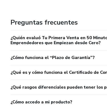
A lo largo de mi carrera he acompañado a emprendedores
auténtico: personas superadas por la tecnología o atrapa
siempre ha sido demostrar que el éxito no exige saberlo to
enfoque y estrategia.
Preguntas frecuentes
Creo firmemente en el poder de las redes de mercadeo com
¿Quién evaluó Tu Primera Venta en 50 Minut
Combinadas con herramientas digitales actuales, las posib
Emprendedores que Empiezan desde Cero?
métodos simples, probados y accesibles, para que cada per
profesional.
¿Cómo funciona el “Plazo de Garantía”?
Hoy, con más de 20 años de experiencia, sigo comprometid
construir negocios reales en Internet y transformar sus 
¿Qué es y cómo funciona el Certificado de Con
tecnología no está para limitarnos, sino para impulsarnos;
podés lograr.
¿Qué rasgos diferenciales pueden tener los 
¿Cómo accedo a mi producto?