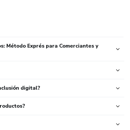
, comerciantes y profesionales que buscaban un cambio
das en métodos tradicionales que ya no funcionan. Mi misión
do, sino aprender lo necesario y aplicarlo con constancia,
o vehículo de libertad financiera y crecimiento personal.
os: Método Exprés para Comerciantes y
ilidades se multiplican. Por eso dedico mi trabajo a ofrecer
sona avance a su propio ritmo, pero con una visión clara y
o con mi propósito: ayudar a otros a descubrir su potencial,
vidas aprovechando el enorme poder del mundo digital. La
clusión digital?
 cuando aprendés a usarla a tu favor, no hay límite para lo que
productos?