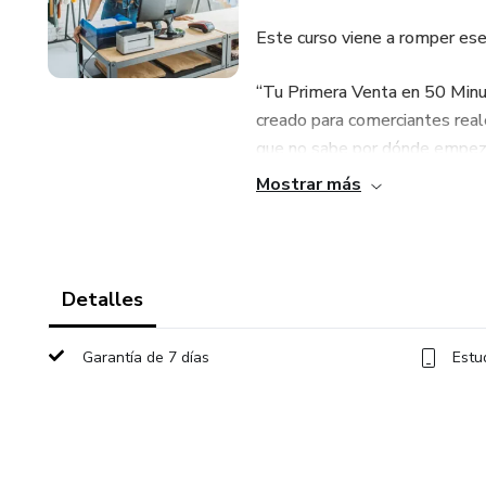
Este curso viene a romper es
“Tu Primera Venta en 50 Minut
creado para comerciantes real
que no sabe por dónde empeza
Mostrar más
y necesita resultados YA.
No importa si:
Detalles
❌ Nunca tocaste Facebook A
Garantía de 7 días
Estu
❌ No sabés diseñar
❌ Te da miedo la tecnología
❌ Sentís que “no sos de las r