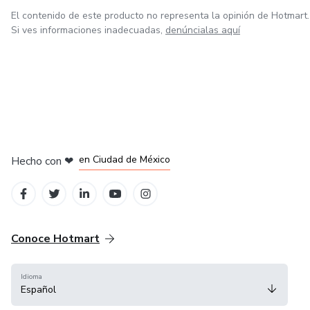
El contenido de este producto no representa la opinión de Hotmart.
Si ves informaciones inadecuadas,
denúncialas aquí
en Bogotá
en Amsterdam
en Madrid
en Ciudad de México
Hecho con
❤
en Belo Horizonte
Conoce Hotmart
Idioma
Español