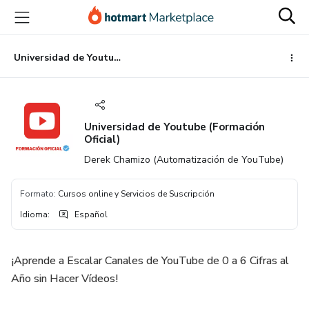
Ir
Ir
Ir
al
a
al
contenido
la
pie
principal
página
de
Universidad de Youtube (Formación Oficial)
de
página
pago
Universidad de Youtube (Formación
Oficial)
Derek Chamizo (Automatización de YouTube)
Formato
:
Cursos online y Servicios de Suscripción
Idioma
:
Español
¡Aprende a Escalar Canales de YouTube de 0 a 6 Cifras al
Año sin Hacer Vídeos!