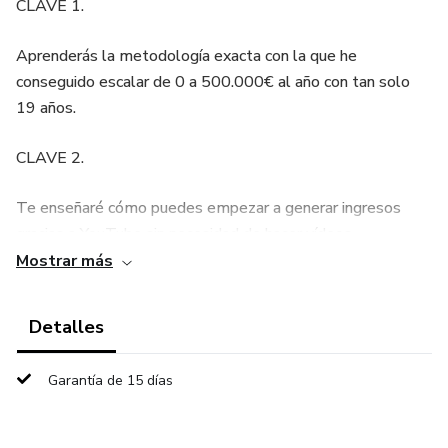
CLAVE 1.
Aprenderás la metodología exacta con la que he
conseguido escalar de 0 a 500.000€ al año con tan solo
19 años.
CLAVE 2.
Te enseñaré cómo puedes empezar a generar ingresos
gracias a YouTube sin necesidad de hacer vídeos.
Mostrar más
CLAVE 3.
Detalles
Te enseñaré ejemplos reales de alumnos que han
escalado desde 0 en mi formación.
Garantía de 15 días