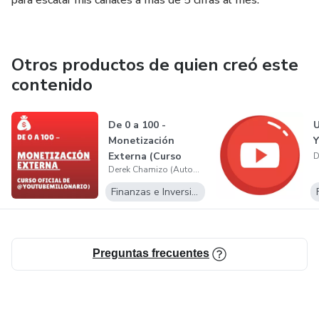
para escalar mis canales a más de 5 cifras al mes.
Otros productos de quien creó este
contenido
De 0 a 100 -
U
Monetización
Externa (Curso
Derek Chamizo (Automatización de YouTube)
Oficial de
@youtube...
Finanzas e Inversiones
Preguntas frecuentes