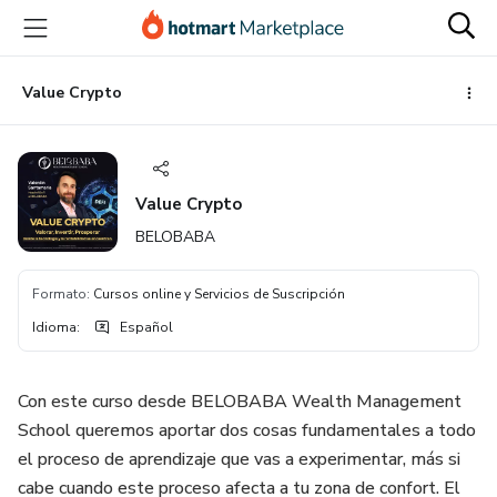
Ir
Ir
Ir
al
a
al
contenido
la
pie
principal
página
de
Value Crypto
de
página
pago
Value Crypto
BELOBABA
Formato
:
Cursos online y Servicios de Suscripción
Idioma
:
Español
Con este curso desde BELOBABA Wealth Management
School queremos aportar dos cosas fundamentales a todo
el proceso de aprendizaje que vas a experimentar, más si
cabe cuando este proceso afecta a tu zona de confort. El