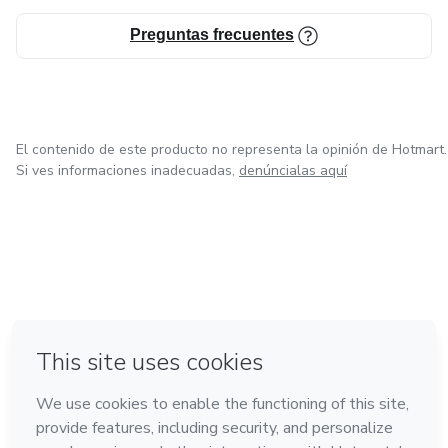
Preguntas frecuentes
El contenido de este producto no representa la opinión de Hotmart.
Si ves informaciones inadecuadas,
denúncialas aquí
en Bogotá
en Amsterdam
en Madrid
en Ciudad de México
Hecho con
❤
en Belo Horizonte