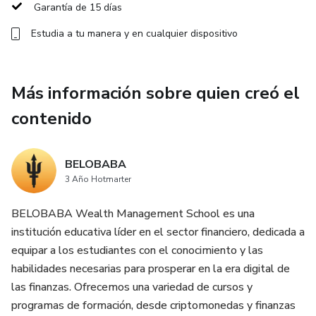
responder, nuestra misión es que puedas al menos de
Garantía de 15 días
forma autónoma seleccionar bien en que invertir para el
Estudia a tu manera y en cualquier dispositivo
medio-largo plazo, pero lo más importante, aprender un
metodología junto con una estrategia y gestión psicológica
adecuada capaz de convertirte en un gestor rentable y
Más información sobre quien creó el
constante en el tiempo.
contenido
BELOBABA
3 Año Hotmarter
BELOBABA Wealth Management School es una
institución educativa líder en el sector financiero, dedicada a
equipar a los estudiantes con el conocimiento y las
habilidades necesarias para prosperar en la era digital de
las finanzas. Ofrecemos una variedad de cursos y
programas de formación, desde criptomonedas y finanzas