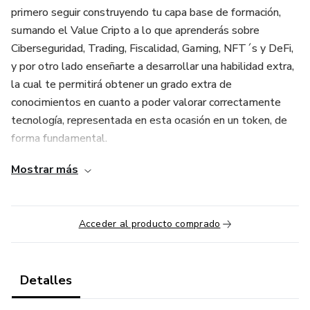
primero seguir construyendo tu capa base de formación,
sumando el Value Cripto a lo que aprenderás sobre
Ciberseguridad, Trading, Fiscalidad, Gaming, NFT´s y DeFi,
y por otro lado enseñarte a desarrollar una habilidad extra,
la cual te permitirá obtener un grado extra de
conocimientos en cuanto a poder valorar correctamente
tecnología, representada en esta ocasión en un token, de
forma fundamental.
Mostrar más
Por qué es importante este curso, imagina bucear o hacer
una inmersión de búsqueda para invertir en un mercado que
tienen listadas más de 10.000 tokens y criptomonedas;
Acceder al producto comprado
¿cuál buscar?, ¿en qué me tengo que basar?, ¿qué métricas
debo medir y valorar?, ¿qué le da valor y cómo lo refleja en
su precio a un token o una criptomoneda?,etc…
Detalles
Muchas son las preguntas que pocos pueden atinar a