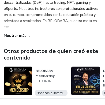
descentralizadas (DeFi) hasta trading, NFT, gaming y
eSports. Nuestros instructores son profesionales activos
en el campo, comprometidos con la educación práctica y
orientada a resultados. En BELOBABA, nuestra meta es
em...
Mostrar más
Otros productos de quien creó este
contenido
BELOBABA
D
Membership
E
P
BELOBABA
L
Finanzas e Inversiones