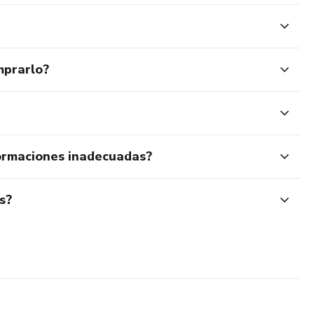
mprarlo?
ormaciones inadecuadas?
s?