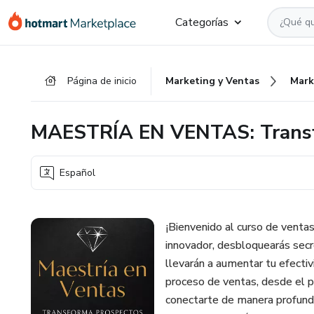
Ir
Ir
Ir
Categorías
al
a
al
contenido
la
pie
principal
página
de
Página de inicio
Marketing y Ventas
Mark
de
página
pago
MAESTRÍA EN VENTAS: Transfo
Español
¡Bienvenido al curso de ventas
innovador, desbloquearás secr
llevarán a aumentar tu efecti
proceso de ventas, desde el p
conectarte de manera profunda