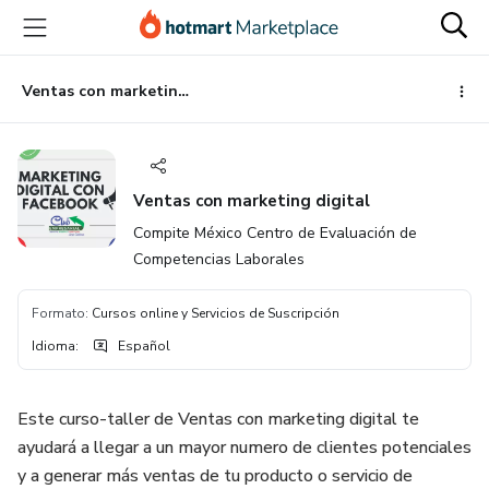
Ir
Ir
Ir
al
a
al
contenido
la
pie
principal
página
de
Ventas con marketing digital
de
página
pago
Ventas con marketing digital
Compite México Centro de Evaluación de
Competencias Laborales
Formato
:
Cursos online y Servicios de Suscripción
Idioma
:
Español
Este curso-taller de Ventas con marketing digital te
ayudará a llegar a un mayor numero de clientes potenciales
y a generar más ventas de tu producto o servicio de