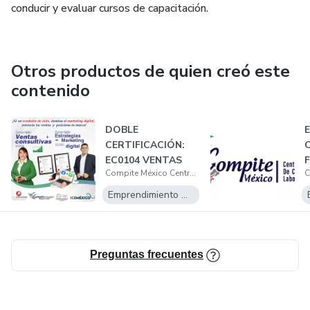
conducir y evaluar cursos de capacitación.
Otros productos de quien creó este
contenido
DOBLE
CERTIFICACIÓN:
EC0104 VENTAS
Compite México Centro de Evaluación de Competencias Laborales
CONSULTIVAS Y
EC1621 IMPL...
D
Emprendimiento Digital
Preguntas frecuentes