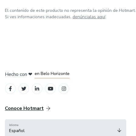
El contenido de este producto no representa la opinión de Hotmart.
Si ves informaciones inadecuadas,
denúncialas aquí
en Ciudad de México
en Bogotá
en Amsterdam
en Madrid
en Belo Horizonte
Hecho con
❤
Conoce Hotmart
Idioma
Español