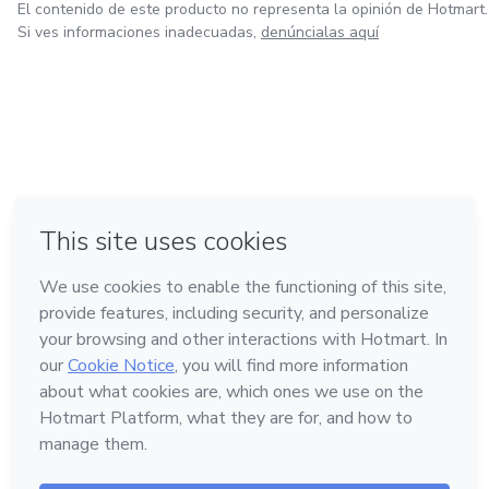
El contenido de este producto no representa la opinión de Hotmart.
Si ves informaciones inadecuadas,
denúncialas aquí
en Bogotá
en Amsterdam
en Madrid
en Ciudad de México
Hecho con
❤
en Belo Horizonte
Conoce Hotmart
Idioma
Español