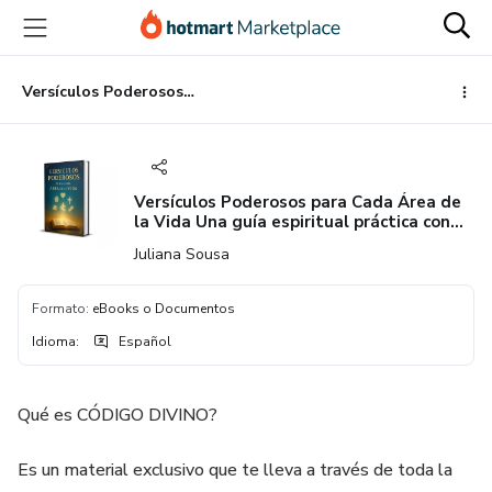
Ir
Ir
Ir
al
a
al
contenido
la
pie
principal
página
de
Versículos Poderosos para Cada Área de la Vida Una guía espiritual práctica con versículos bíbli
de
página
pago
Versículos Poderosos para Cada Área de
la Vida Una guía espiritual práctica con
versículos bíbli
Juliana Sousa
Formato
:
eBooks o Documentos
Idioma
:
Español
Qué es CÓDIGO DIVINO?
Es un material exclusivo que te lleva a través de toda la