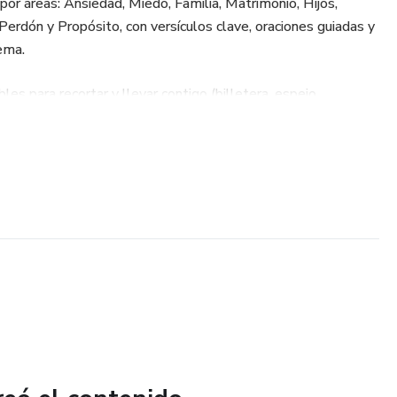
por áreas: Ansiedad, Miedo, Familia, Matrimonio, Hijos,
 Perdón y Propósito, con versículos clave, oraciones guiadas y
ema.
es para recortar y llevar contigo (billetera, espejo,
r promesas y fortalecer tu fe durante el día.