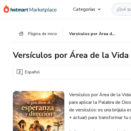
Ir
Ir
Ir
Categorías
al
a
al
contenido
la
pie
principal
página
de
Página de inicio
Versículos por Área de la Vida
de
página
pago
Versículos por Área de la Vida
Español
Versículos por Área de la Vida
para aplicar la Palabra de Dio
de versículos: es una brújula e
+ actuar) para transformar tu d