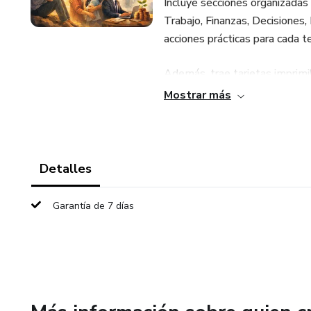
Incluye secciones organizadas 
Trabajo, Finanzas, Decisiones,
acciones prácticas para cada t
Además, trae tarjetas imprimibl
escritorio, auto), para recorda
Mostrar más
Detalles
Garantía de 7 días