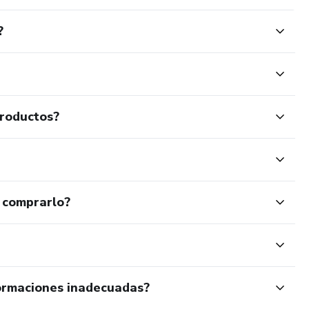
?
productos?
 comprarlo?
ormaciones inadecuadas?