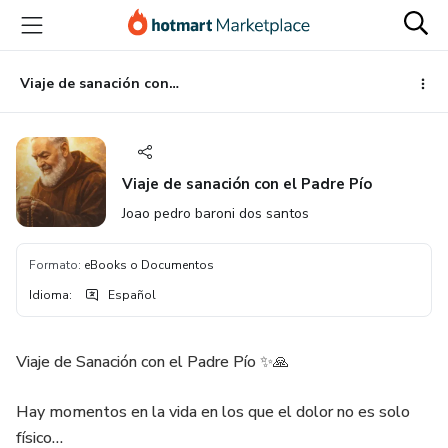
Ir
Ir
Ir
al
a
al
contenido
la
pie
principal
página
de
Viaje de sanación con el Padre Pío
de
página
pago
Viaje de sanación con el Padre Pío
Joao pedro baroni dos santos
Formato
:
eBooks o Documentos
Idioma
:
Español
Viaje de Sanación con el Padre Pío ✨🙏
Hay momentos en la vida en los que el dolor no es solo
físico…