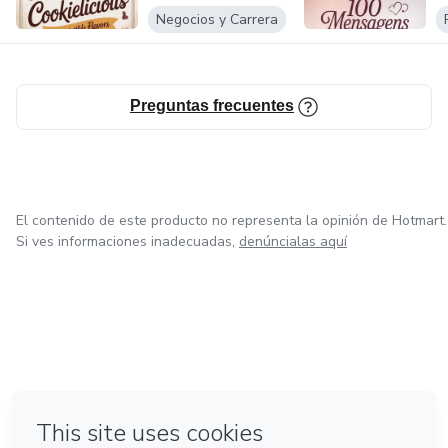
Negocios y Carrera
Preguntas frecuentes
El contenido de este producto no representa la opinión de Hotmart.
Si ves informaciones inadecuadas,
denúncialas aquí
en Bogotá
en Amsterdam
en Madrid
en Ciudad de México
Hecho con
❤