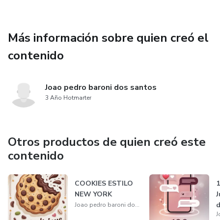
Más información sobre quien creó el
contenido
Joao pedro baroni dos santos
3 Año Hotmarter
Otros productos de quien creó este
contenido
COOKIES ESTILO
1
NEW YORK
J
d
Joao pedro baroni dos santos