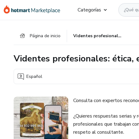
Ir
Ir
Ir
Categorías
al
a
al
contenido
la
pie
principal
página
de
Página de inicio
Videntes profesionales: ética, experiencia y precisión
de
página
pago
Videntes profesionales: ética, 
Español
Consulta con expertos recono
¿Quieres respuestas serias y
profesionales que trabajan con
respeto al consultante.