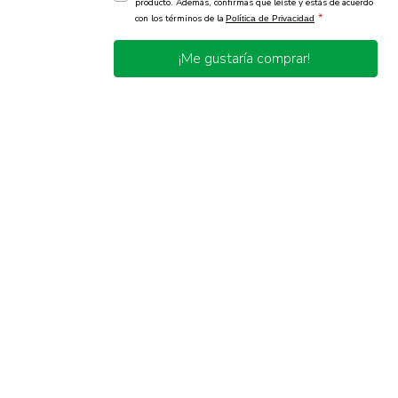
producto. Además, confirmas que leíste y estás de acuerdo
*
con los términos de la
Política de Privacidad
¡Me gustaría comprar!