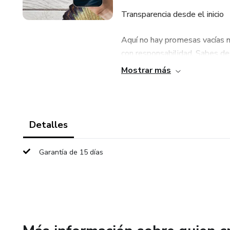
Transparencia desde el inicio
Aquí no hay promesas vacías ni
con responsabilidad. Sabes des
Mostrar más
Especialistas por tema
Contamos con profesionales en 
orientación laboral. Llama y so
Detalles
Garantía de 15 días