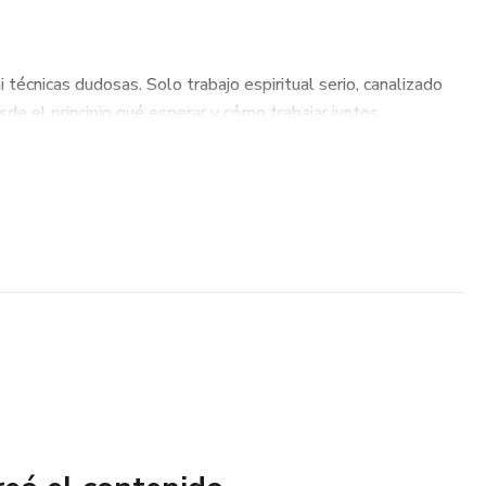
 técnicas dudosas. Solo trabajo espiritual serio, canalizado
de el principio qué esperar y cómo trabajar juntos.
salud energética, limpieza espiritual, relaciones y
licita una lectura especializada.