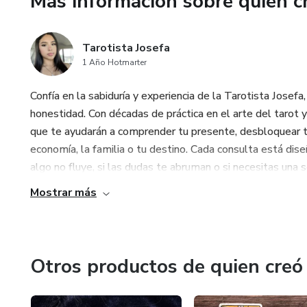
Más información sobre quien c
Tarotista Josefa
1 Año Hotmarter
Confía en la sabiduría y experiencia de la Tarotista Josefa,
honestidad. Con décadas de práctica en el arte del tarot y 
que te ayudarán a comprender tu presente, desbloquear t
economía, la familia o tu destino. Cada consulta está dise
algo no fluye, si las dudas te abruman o si necesitas una se
Mostrar más
Otros productos de quien creó