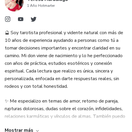
1 Año Hotmarter
🔮 Soy tarotista profesional y vidente natural con más de
10 años de experiencia ayudando a personas como tú a
tomar decisiones importantes y encontrar claridad en su
camino. Mi don viene de nacimiento y lo he perfeccionado
con años de práctica, estudios esotéricos y conexión
espiritual. Cada lectura que realizo es única, sincera y
personalizada, enfocada en darte respuestas reales, sin
rodeos y con total honestidad.
✨ Me especializo en temas de amor, retorno de pareja,
rupturas dolorosas, dudas sobre el corazón, infidelidades,
relaciones karmáticas y vínculos de almas. También puedo
ayudarte en situaciones laborales, económicas, familiares o
Mostrar más
de salud emocional. Si sientes que algo no fluye, que estás