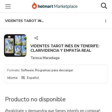
Ir
Ir
Ir
al
a
al
contenido
la
pie
principal
página
de
VIDENTES TAROT INÉS EN TENERIFE: CLARIVIDENCIA Y EMPATÍA REAL
de
página
pago
VIDENTES TAROT INÉS EN TENERIFE:
CLARIVIDENCIA Y EMPATÍA REAL
Teresa Maradiaga
Formato
:
Software, Programas para descargar
Idioma
:
Español
Producto no disponible
¡Regístrate y demuestra que tienes interés en comprar!