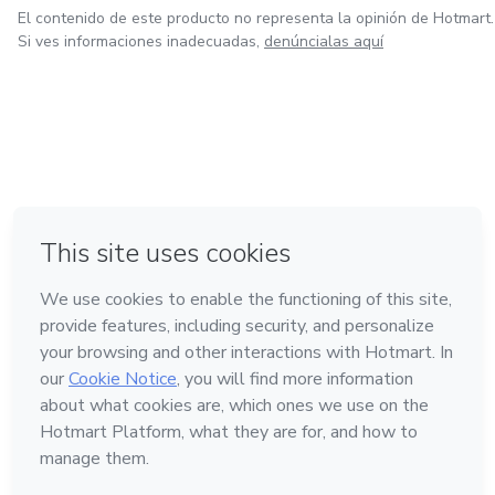
El contenido de este producto no representa la opinión de Hotmart.
Si ves informaciones inadecuadas,
denúncialas aquí
en Bogotá
en Amsterdam
en Madrid
en Ciudad de México
Hecho con
❤
en Belo Horizonte
Conoce Hotmart
Idioma
Español