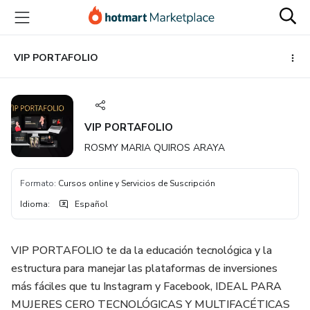
Ir
Ir
Ir
al
a
al
contenido
la
pie
principal
página
de
VIP PORTAFOLIO
de
página
pago
VIP PORTAFOLIO
ROSMY MARIA QUIROS ARAYA
Formato
:
Cursos online y Servicios de Suscripción
Idioma
:
Español
VIP PORTAFOLIO te da la educación tecnológica y la
estructura para manejar las plataformas de inversiones
más fáciles que tu Instagram y Facebook, IDEAL PARA
MUJERES CERO TECNOLÓGICAS Y MULTIFACÉTICAS