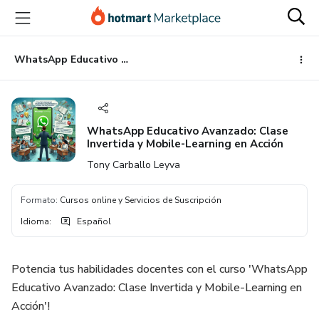
Ir
Ir
Ir
al
a
al
contenido
la
pie
principal
página
de
WhatsApp Educativo Avanzado: Clase Invertida y Mobile-Learning en Acción
de
página
pago
WhatsApp Educativo Avanzado: Clase
Invertida y Mobile-Learning en Acción
Tony Carballo Leyva
Formato
:
Cursos online y Servicios de Suscripción
Idioma
:
Español
Potencia tus habilidades docentes con el curso 'WhatsApp
Educativo Avanzado: Clase Invertida y Mobile-Learning en
Acción'!