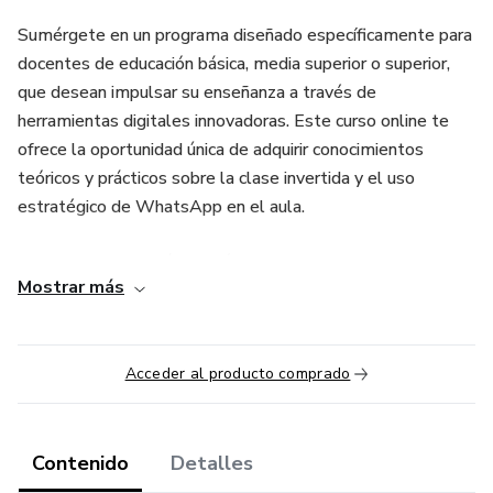
Sumérgete en un programa diseñado específicamente para
docentes de educación básica, media superior o superior,
que desean impulsar su enseñanza a través de
herramientas digitales innovadoras. Este curso online te
ofrece la oportunidad única de adquirir conocimientos
teóricos y prácticos sobre la clase invertida y el uso
estratégico de WhatsApp en el aula.
Con un enfoque didáctico sólido y basado en competencias,
Mostrar más
este curso te brinda la posibilidad de diseñar clases
invertidas efectivas, integrando materiales didácticos de
audio, video y archivos en un formato económico y de bajo
Acceder al producto comprado
costo en datos. Imagina poder entregar a tus alumnos
recursos de calidad de manera instantánea, enriqueciendo
así su experiencia de aprendizaje y tu propio desarrollo
profesional.
Contenido
Detalles