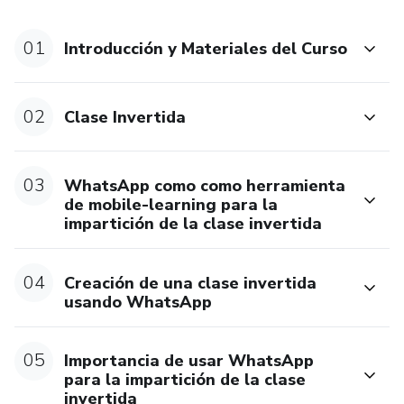
¿Qué obtendrás al participar en este programa?
01
Introducción y Materiales del Curso
Conocimientos profundos sobre la enseñanza invertida y
Mobile-Learning, aplicables directamente a tus actividades
docentes.
02
Clase Invertida
La capacidad de diseñar clases invertidas estructuradas y
efectivas, respaldadas por metodologías probadas.
03
WhatsApp como como herramienta
de mobile-learning para la
impartición de la clase invertida
Dominio de las herramientas necesarias para impartir
clases invertidas a través de WhatsApp, facilitando la
comunicación y el intercambio de materiales con tus
04
Creación de una clase invertida
alumnos.
usando WhatsApp
Participación activa en foros de discusión que te permitirán
05
Importancia de usar WhatsApp
compartir experiencias, analizar ventajas y desventajas, y
para la impartición de la clase
enriquecer tu práctica docente con ideas innovadoras.
invertida