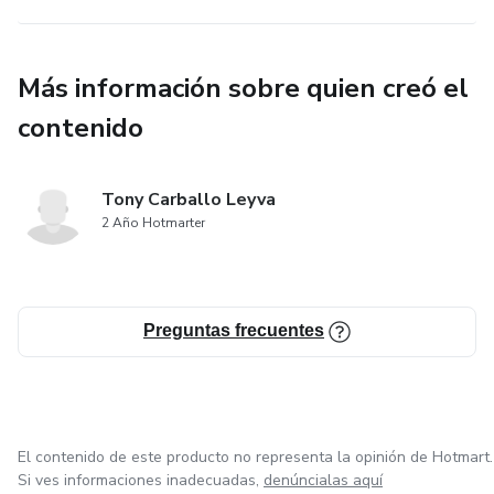
No pierdas la oportunidad de potenciar tus habilidades
digitales y transformar tu manera de enseñar. ¡Inscríbete
Más información sobre quien creó el
ahora en 'WhatsApp Educativo Avanzado' y prepárate para
llevar tu enseñanza al siguiente nivel!
contenido
Tony Carballo Leyva
2 Año Hotmarter
Preguntas frecuentes
El contenido de este producto no representa la opinión de Hotmart.
Si ves informaciones inadecuadas,
denúncialas aquí