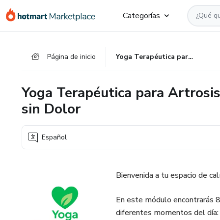
Ir
Ir
Ir
Categorías
al
a
al
contenido
la
pie
principal
página
de
Página de inicio
Yoga Terapéutica para Artrosis: Tu Camino hacia el Movimiento sin Dolor
de
página
pago
Yoga Terapéutica para Artrosi
sin Dolor
Español
Bienvenida a tu espacio de cal
En este módulo encontrarás 8
diferentes momentos del día: 