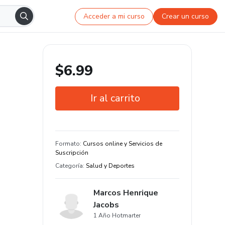
Acceder a mi curso
Crear un curso
$6.99
Ir al carrito
Garantía de 7 días
Estudia a tu manera y en cualquier
Formato
:
Cursos online y Servicios de
dispositivo
Suscripción
Categoría
:
Salud y Deportes
Marcos Henrique
Jacobs
1 Año Hotmarter