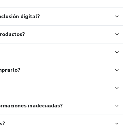
clusión digital?
productos?
mprarlo?
ormaciones inadecuadas?
s?