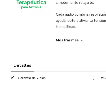
simplemente relajarte.
Cada audio combina respiración 
ayudándote a aliviar la tensión
tranquilidad.
Te recomendamos escucharlos c
Mostrar más
✨ Usa estos audios como parte
pueden transformar tu día. 🌿
Detalles
Garantía de 7 días
Estu