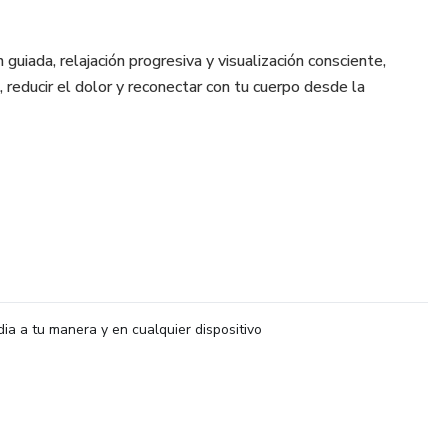
guiada, relajación progresiva y visualización consciente,
, reducir el dolor y reconectar con tu cuerpo desde la
on auriculares, en un lugar cómodo y sin distracciones.
 de tu rutina diaria de bienestar — unos minutos de calma
dia a tu manera y en cualquier dispositivo