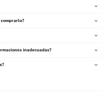
 comprarlo?
ormaciones inadecuadas?
s?