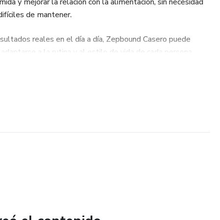
mida y mejorar la relación con la alimentación, sin necesidad
difíciles de mantener.
sultados reales en el día a día, Zepbound Casero puede
adaptarse a la rutina y al estilo de vida de cada persona.