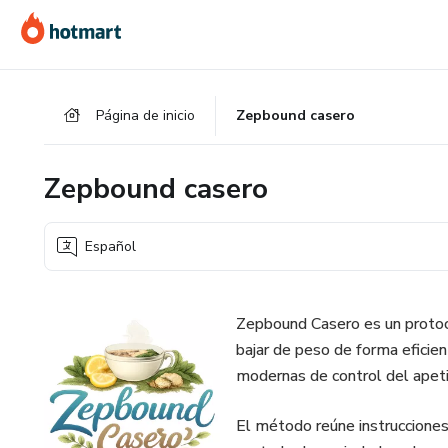
Ir
Ir
Ir
al
a
al
contenido
la
pie
principal
página
de
Página de inicio
Zepbound casero
de
página
pago
Zepbound casero
Español
Zepbound Casero es un protoco
bajar de peso de forma eficien
modernas de control del apet
El método reúne instrucciones 