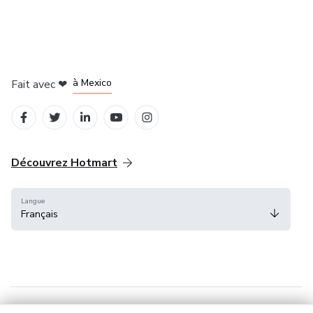
à Bogotá
à Amsterdam
à Madrid
à Mexico
Fait avec
❤
à Belo Horizonte
Découvrez Hotmart
Langue
Français