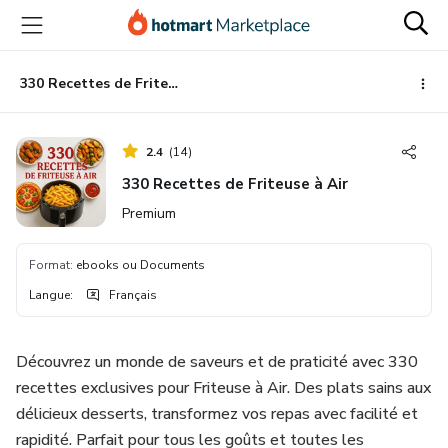
Aller
Procéder
Aller
vers
au
vers
le
paiement
le
contenu
bas
330 Recettes de Friteuse à Air
principal
de
page
2.4
(
14
)
330 Recettes de Friteuse à Air
Premium
Format
:
ebooks ou Documents
Langue
:
Français
Découvrez un monde de saveurs et de praticité avec 330
recettes exclusives pour Friteuse à Air. Des plats sains aux
délicieux desserts, transformez vos repas avec facilité et
rapidité. Parfait pour tous les goûts et toutes les