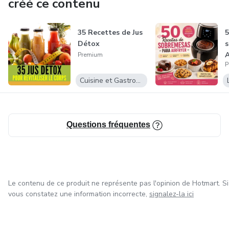
créé ce contenu
35 Recettes de Jus
5
Détox
s
A
Premium
P
Cuisine et Gastronomie
Questions fréquentes
Le contenu de ce produit ne représente pas l'opinion de Hotmart. Si
vous constatez une information incorrecte,
signalez-la ici