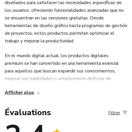
diseñados para satisfacer las necesidades específicas de
los usuarios, ofreciendo funcionalidades avanzadas que no
se encuentran en las versiones gratuitas. Desde
herramientas de diseño gráfico hasta programas de gestión
de proyectos, estos productos permiten optimizar el
trabajo y mejorar la productividad.
En el mundo digital actual, los productos digitales
premium se han convertido en una herramienta esencial
para aquellos que buscan expandir sus conocimientos,
mejorar sus habilidades o simplemente disfrutar de
entretenimiento de alta calidad. Desde cursos en línea
Afficher plus
hasta libros electrónicos, software exclusivo y
membresías a comunidades especializadas, estos
productos ofrecen un valor inigualable que puede
Évaluations
Filtrer
transformar la vida de los usuarios.