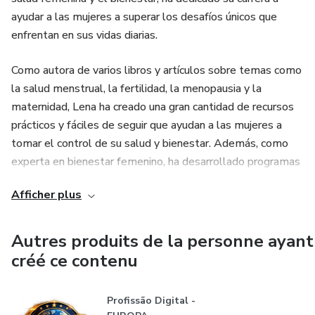
ayudar a las mujeres a superar los desafíos únicos que
enfrentan en sus vidas diarias.
Como autora de varios libros y artículos sobre temas como
la salud menstrual, la fertilidad, la menopausia y la
maternidad, Lena ha creado una gran cantidad de recursos
prácticos y fáciles de seguir que ayudan a las mujeres a
tomar el control de su salud y bienestar. Además, como
experta en bienestar femenino, ha desarrollado programas
de capacitación y talleres para ayudar a las mujeres a
Afficher plus
superar los desafíos emocionales y físicos que enfrentan
en diferentes etapas de sus vidas.
Autres produits de la personne ayant
Lo que diferencia a Lena es su enfoque holístico y
créé ce contenu
personalizado en el cuidado de la salud de la mujer. Ella
entiende que cada mujer es única y aborda la salud y el
Profissão Digital -
bienestar de cada individuo desde una perspectiva