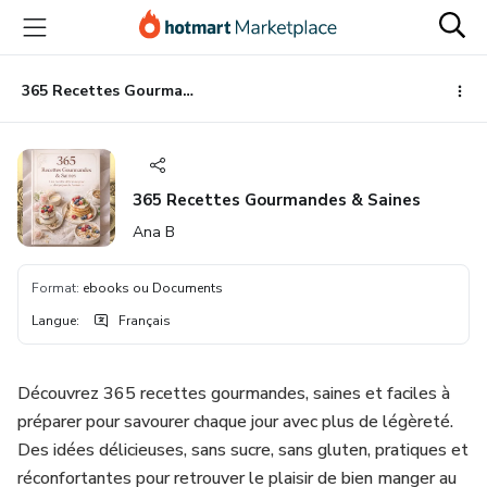
Aller
Procéder
Aller
vers
au
vers
le
paiement
le
contenu
bas
365 Recettes Gourmandes & Saines
principal
de
page
365 Recettes Gourmandes & Saines
Ana B
Format
:
ebooks ou Documents
Langue
:
Français
Découvrez 365 recettes gourmandes, saines et faciles à
préparer pour savourer chaque jour avec plus de légèreté.
Des idées délicieuses, sans sucre, sans gluten, pratiques et
réconfortantes pour retrouver le plaisir de bien manger au