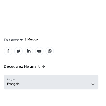
à Bogotá
à Amsterdam
à Madrid
à Mexico
Fait avec
❤
à Belo Horizonte
Découvrez Hotmart
Langue
Français