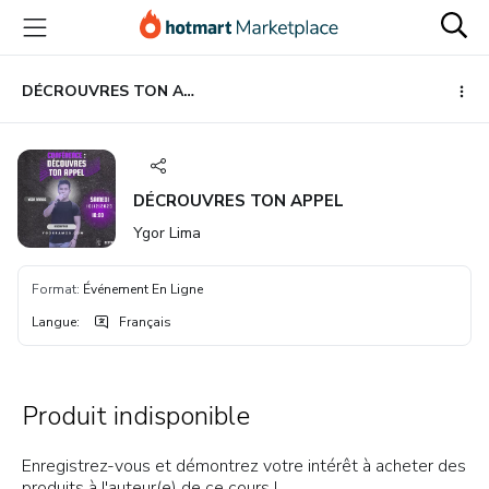
Aller
Procéder
Aller
vers
au
vers
le
paiement
le
contenu
bas
DÉCROUVRES TON APPEL
principal
de
page
DÉCROUVRES TON APPEL
Ygor Lima
Format
:
Événement En Ligne
Langue
:
Français
Produit indisponible
Enregistrez-vous et démontrez votre intérêt à acheter des
produits à l'auteur(e) de ce cours !