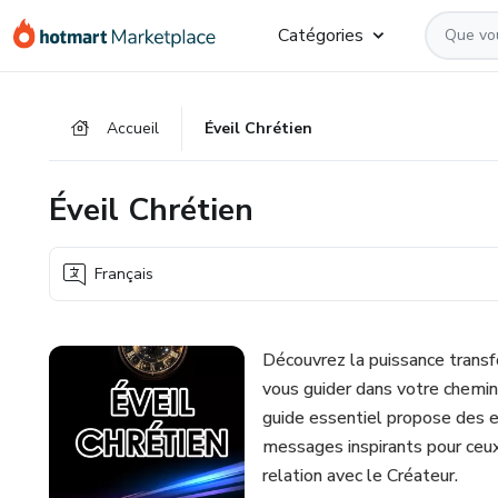
Aller
Procéder
Aller
Catégories
vers
au
vers
le
paiement
le
contenu
bas
Accueil
Éveil Chrétien
principal
de
page
Éveil Chrétien
Français
Découvrez la puissance transf
vous guider dans votre chemine
guide essentiel propose des 
messages inspirants pour ceux 
relation avec le Créateur.