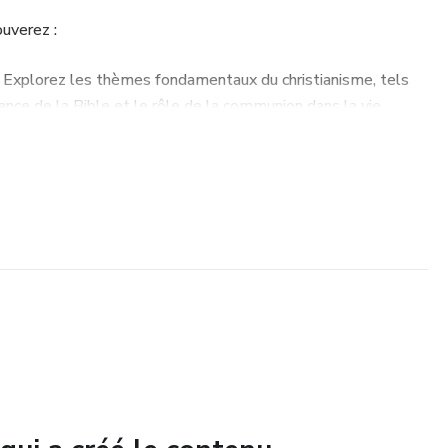
ouverez :
 Explorez les thèmes fondamentaux du christianisme, tels
rtance de la Bible et le rôle de la communion dans la vie
nez à développer une relation personnelle avec Jésus-Christ,
iquer les principes bibliques dans votre vie quotidienne.
z l’amour de Dieu, Sa grâce infinie et le plan qu’Il a pour
que chapitre est inspiré des Écritures, offrant des références
e compréhension.
 simple guide : c’est un compagnon de voyage spirituel,
 encourager et vous équiper afin de marcher avec foi et