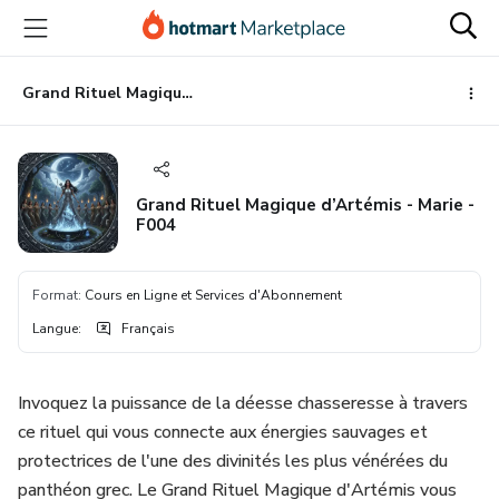
Aller
Procéder
Aller
vers
au
vers
le
paiement
le
contenu
bas
Grand Rituel Magique d’Artémis - Marie - F004
principal
de
page
Grand Rituel Magique d’Artémis - Marie -
F004
Format
:
Cours en Ligne et Services d'Abonnement
Langue
:
Français
Invoquez la puissance de la déesse chasseresse à travers
ce rituel qui vous connecte aux énergies sauvages et
protectrices de l'une des divinités les plus vénérées du
panthéon grec. Le Grand Rituel Magique d'Artémis vous