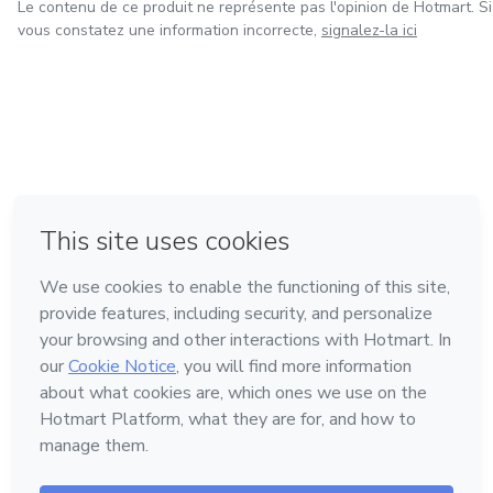
Le contenu de ce produit ne représente pas l'opinion de Hotmart. Si
vous constatez une information incorrecte,
signalez-la ici
à Bogotá
à Amsterdam
à Madrid
à Mexico
Fait avec
❤
à Belo Horizonte
Découvrez Hotmart
Langue
Français