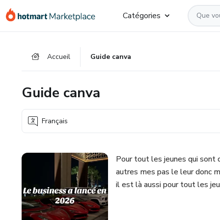
Aller
Procéder
Aller
Catégories
vers
au
vers
le
paiement
le
contenu
bas
Accueil
Guide canva
principal
de
page
Guide canva
Français
Pour tout les jeunes qui sont 
autres mes pas le leur donc mo
il est là aussi pour tout les 