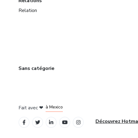
Relations
Relation
Sans catégorie
à Bogotá
à Amsterdam
à Madrid
à Mexico
Fait avec
❤
à Belo Horizonte
Découvrez Hotma