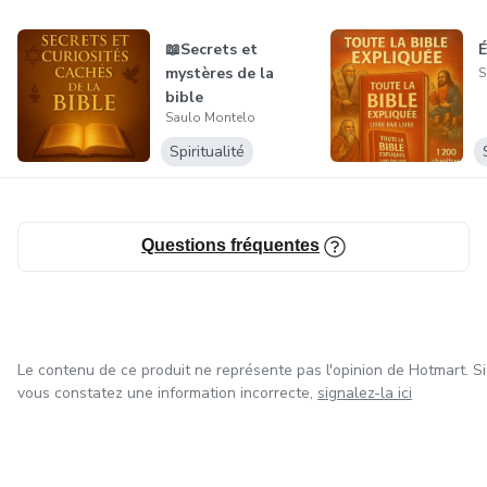
📖Secrets et
É
mystères de la
S
bible
Saulo Montelo
Spiritualité
Questions fréquentes
Le contenu de ce produit ne représente pas l'opinion de Hotmart. Si
vous constatez une information incorrecte,
signalez-la ici