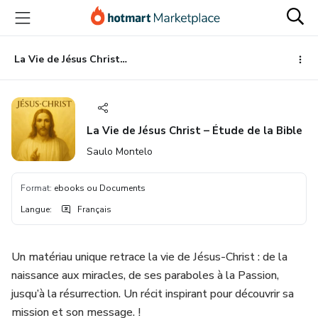
Aller
Procéder
Aller
vers
au
vers
le
paiement
le
contenu
bas
La Vie de Jésus Christ – Étude de la Bible
principal
de
page
La Vie de Jésus Christ – Étude de la Bible
Saulo Montelo
Format
:
ebooks ou Documents
Langue
:
Français
Un matériau unique retrace la vie de Jésus-Christ : de la
naissance aux miracles, de ses paraboles à la Passion,
jusqu’à la résurrection. Un récit inspirant pour découvrir sa
mission et son message. !