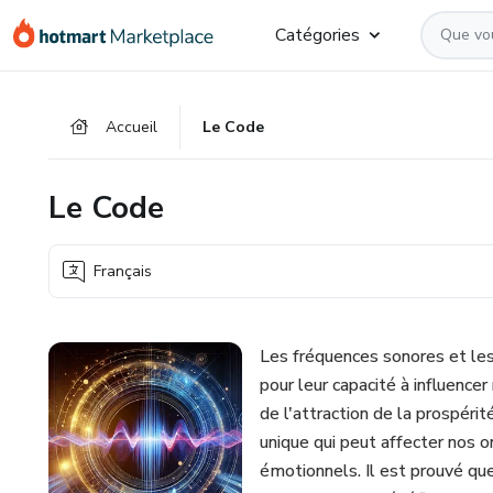
Aller
Procéder
Aller
Catégories
vers
au
vers
le
paiement
le
contenu
bas
Accueil
Le Code
principal
de
page
Le Code
Français
Les fréquences sonores et le
pour leur capacité à influenc
de l'attraction de la prospérit
unique qui peut affecter nos 
émotionnels. Il est prouvé q