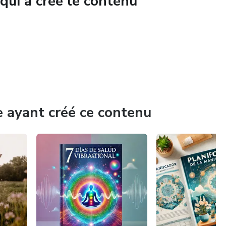
qui a créé le contenu
motions et actions se synchronisent pour attirer l'abondance
re vie.
e ayant créé ce contenu