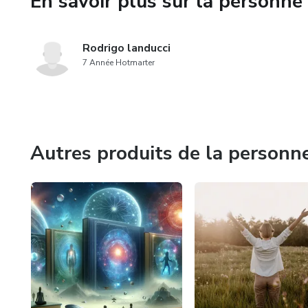
En savoir plus sur la personne 
cercle vertueux où pensées, é
dans tous les domaines de not
Rodrigo landucci
7 Année Hotmarter
Autres produits de la personn