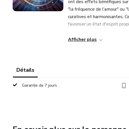
ont des effets bénéfiques su
"la fréquence de l’amour" ou "
curatives et harmonisantes. C
favoriser un état d'esprit propi
Lorsque nous écoutons ces son
Afficher plus
nous permettant de mieux cana
en effet, agir comme des décl
confiance en nous-mêmes, et a
concrets. La répétition de c
Détails
supprimant les blocages subco
prospérité. Elles nous permet
Garantie de 7 jours
aligner sur des vibrations posit
En intégrant régulièrement ce
conscients des opportunités q
alignées avec nos objectifs de
subtilement vers des actions q