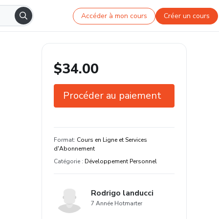
Accéder à mon cours
Créer un cours
$34.00
Procéder au paiement
Garantie de 7 jours
Étudiez à votre façon et sur n'importe
Format
:
Cours en Ligne et Services
quel appareil
d'Abonnement
Catégorie
:
Développement Personnel
Rodrigo landucci
7 Année Hotmarter