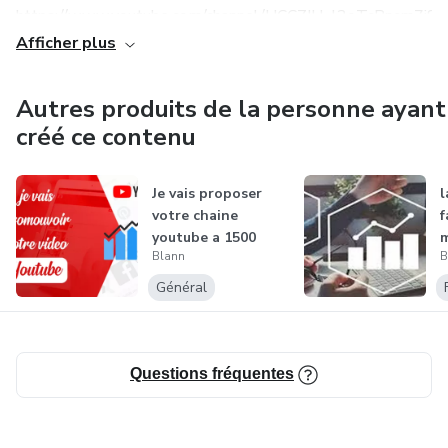
https://www.youtube.com/channel/UCCZIH_l3oTcPncm7j8E
Afficher plus
&gt;Tiktok: https://www.tiktok.com/@hasheur_kink?
lang=fr
Autres produits de la personne ayant
créé ce contenu
mes réseaux
Tiktok: https://www.tiktok.com/@nej_profiskills?lang=fr
Je vais proposer
l
votre chaine
f
youtube a 1500
m
Youtube:
Blann
B
personnes
a
https://www.youtube.com/channel/UCCZIH_l3oTcPncm7j8E
Général
&gt;Tiktok: https://www.tiktok.com/@hasheur_kink?
lang=fr
Questions fréquentes