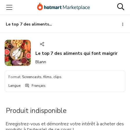
Aller
Procéder
Aller
vers
au
vers
le
paiement
le
contenu
bas
Le top 7 des aliments qui font maigrir
principal
de
page
Le top 7 des aliments qui font maigrir
Blann
Format
:
Screencasts, films, clips
Langue
:
Français
Produit indisponible
Enregistrez-vous et démontrez votre intérêt à acheter des
produits à l'auteur(e) de ce cours !