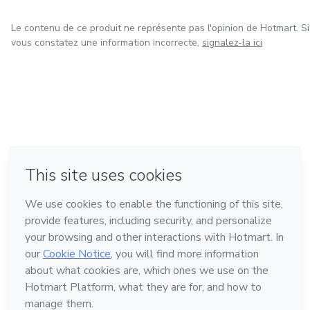
Le contenu de ce produit ne représente pas l'opinion de Hotmart. Si
vous constatez une information incorrecte,
signalez-la ici
à Mexico
à Bogotá
à Amsterdam
à Madrid
à Belo Horizonte
Fait avec
❤
Découvrez Hotmart
Langue
Français