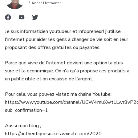
5 Année Hotmarter
impliquent un risque de perte. Aucune information
contenue dans ce produit ne doit être interprétée comme
une garantie de résultats. »
Je suis informaticien youtubeur et infopreneur! j'utilise
l'internet pour aider les gens à changer de vie soit en leur
proposant des offres gratuites ou payantes.
Parce que vivre de l'internet devient une option la plus
sure et la economique. On n'a qu'a propose ces produits a
un public cible et on encaisse de l'argent.
Pour cela, vous pouvez vistez ma chaine Youtube:
https://www.youtube.com/channel/UCW4muXwtLLwr3vP
sub_confirmation=1
Aussi mon blog ;
https://authentiquesucces.wixsite.com/2020