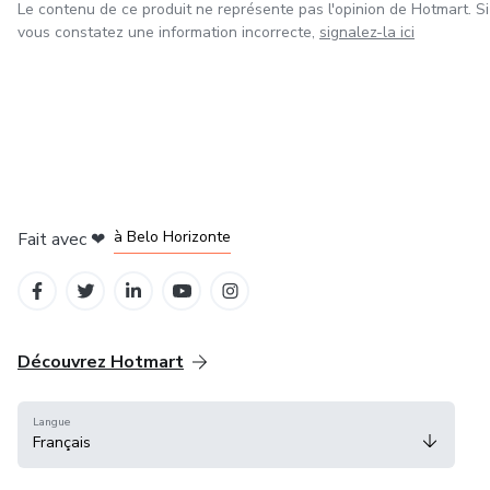
Le contenu de ce produit ne représente pas l'opinion de Hotmart. Si
vous constatez une information incorrecte,
signalez-la ici
à Mexico
à Bogotá
à Amsterdam
à Madrid
à Belo Horizonte
Fait avec
❤
Découvrez Hotmart
Langue
Français