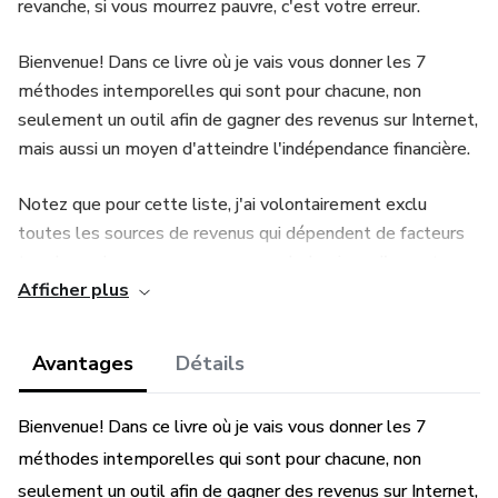
revanche, si vous mourrez pauvre, c'est votre erreur.
Bienvenue! Dans ce livre où je vais vous donner les 7
méthodes intemporelles qui sont pour chacune, non
seulement un outil afin de gagner des revenus sur Internet,
mais aussi un moyen d'atteindre l'indépendance financière.
Notez que pour cette liste, j'ai volontairement exclu
toutes les sources de revenus qui dépendent de facteurs
trop hasardeux, comme par exemple les jeux d'argent,
Afficher plus
paris sportifs, etc..
Par conséquent, elle ne contient que des moyens où votre
Avantages
Détails
réussite ne dépendra que de votre degré d'investissement.
Bienvenue! Dans ce livre où je vais vous donner les 7
J'ai évalué ces moyens selon leur potentiel, leur rapidité
méthodes intemporelles qui sont pour chacune, non
d'exécution et de rentabilité, leur difficulté d'exécution,
leur niveau de connaissance requis et le temps nécessaire
seulement un outil afin de gagner des revenus sur Internet,