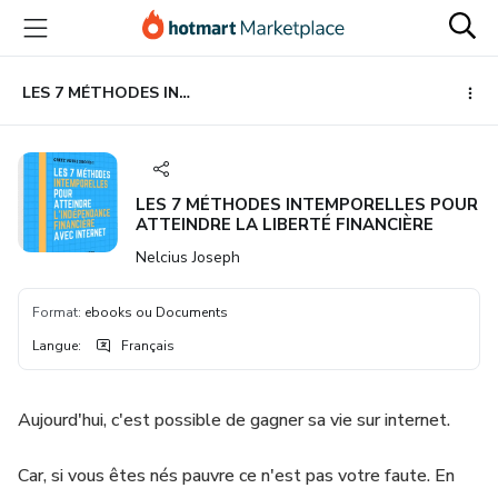
Aller
Procéder
Aller
vers
au
vers
le
paiement
le
contenu
bas
LES 7 MÉTHODES INTEMPORELLES POUR ATTEINDRE LA LIBERTÉ FINANCIÈRE
principal
de
page
LES 7 MÉTHODES INTEMPORELLES POUR
ATTEINDRE LA LIBERTÉ FINANCIÈRE
Nelcius Joseph
Format
:
ebooks ou Documents
Langue
:
Français
Aujourd'hui, c'est possible de gagner sa vie sur internet.
Car, si vous êtes nés pauvre ce n'est pas votre faute. En