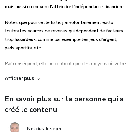
à leur consacrer au quotidien.
mais aussi un moyen d'atteindre l'indépendance financière.
Notez que pour cette liste, j'ai volontairement exclu
toutes les sources de revenus qui dépendent de facteurs
trop hasardeux, comme par exemple les jeux d'argent,
paris sportifs, etc..
Par conséquent, elle ne contient que des moyens où votre
réussite ne dépendra que de votre degré d'investissement.
Afficher plus
J'ai évalué ces moyens selon leur potentiel, leur rapidité
d'exécution et de rentabilité, leur difficulté d'exécution,
En savoir plus sur la personne qui a
leur niveau de connaissance requis et le temps nécessaire
créé le contenu
à leur consacrer au quotidien.
Nelcius Joseph
« Toutes les stratégies et tous les investissements