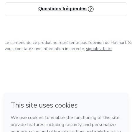
est un must-have pour toute personne cherchant à
Questions fréquentes
améliorer ses relations personnelles. Nous sommes
convaincus que ce guide sera un investissement précieux
dans votre vie amoureuse et nous sommes fiers de vous
offrir cette opportunité unique de réussir.
Le contenu de ce produit ne représente pas l'opinion de Hotmart. Si
vous constatez une information incorrecte,
signalez-la ici
à Mexico
à Bogotá
à Amsterdam
à Madrid
à Belo Horizonte
Fait avec
❤