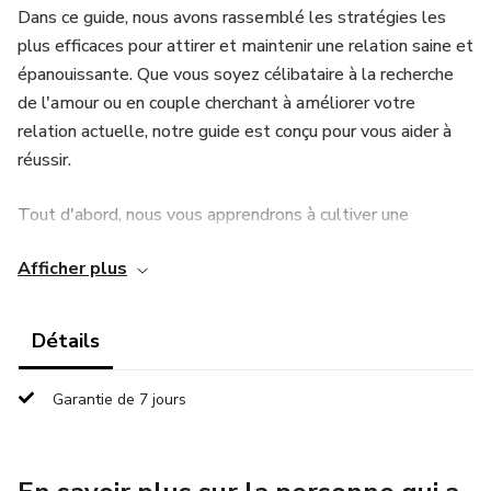
Dans ce guide, nous avons rassemblé les stratégies les
plus efficaces pour attirer et maintenir une relation saine et
épanouissante. Que vous soyez célibataire à la recherche
de l'amour ou en couple cherchant à améliorer votre
relation actuelle, notre guide est conçu pour vous aider à
réussir.
Tout d'abord, nous vous apprendrons à cultiver une
attitude positive et confiante, en vous aidant à développer
Afficher plus
une image de vous-même forte et séduisante. Nous vous
guiderons également dans l'art de la communication
efficace, vous aidant à communiquer clairement et à
Détails
comprendre les besoins de votre partenaire.
Garantie de 7 jours
Nous vous enseignerons également des techniques de
séduction éprouvées, qui vous aideront à attirer l'attention
de votre partenaire et à maintenir l'intérêt. Nous vous