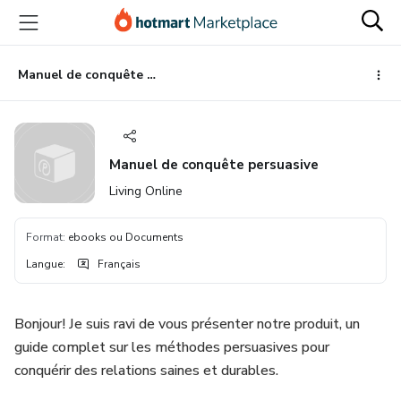
Aller
Procéder
Aller
vers
au
vers
le
paiement
le
contenu
bas
Manuel de conquête persuasive
principal
de
page
Manuel de conquête persuasive
Living Online
Format
:
ebooks ou Documents
Langue
:
Français
Bonjour! Je suis ravi de vous présenter notre produit, un
guide complet sur les méthodes persuasives pour
conquérir des relations saines et durables.