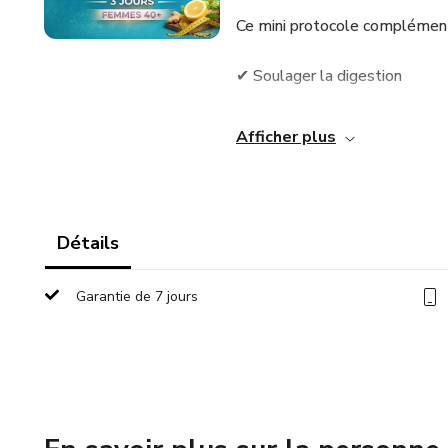
Ce mini protocole complémenta
✔ Soulager la digestion
✔ Réduire la fermentation int
Afficher plus
✔ Diminuer la sensation de ve
✔ Accélérer la réduction de la
Détails
C’est une phase d’optimisatio
Garantie de 7 jours
créer un effet “déblocage”.
Il s’intègre parfaitement au p
📦 Vous recevez :