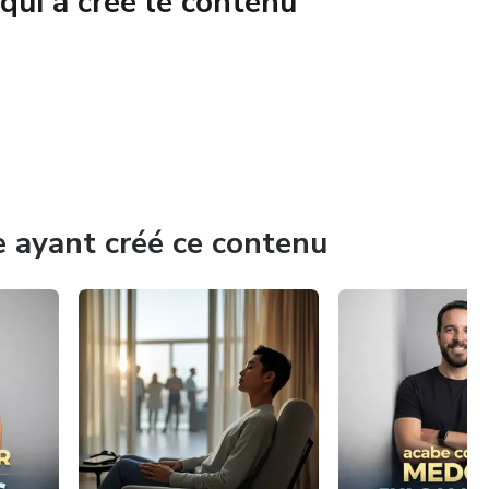
qui a créé le contenu
jours
porairement
onnements
e ayant créé ce contenu