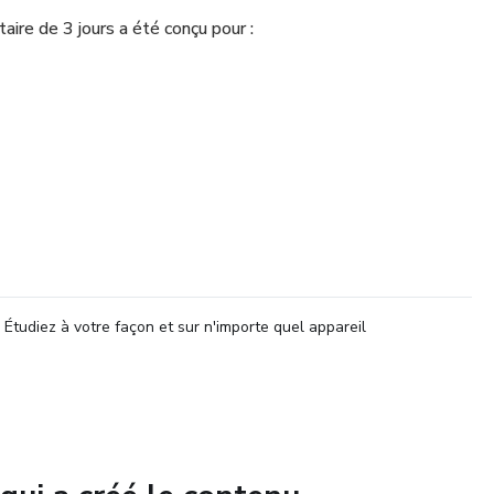
ire de 3 jours a été conçu pour :
estinale
ntre dur
 rétention d’eau
n que j’utilise souvent en début d’accompagnement pour
Étudiez à votre façon et sur n'importe quel appareil
rogramme 7 jours.