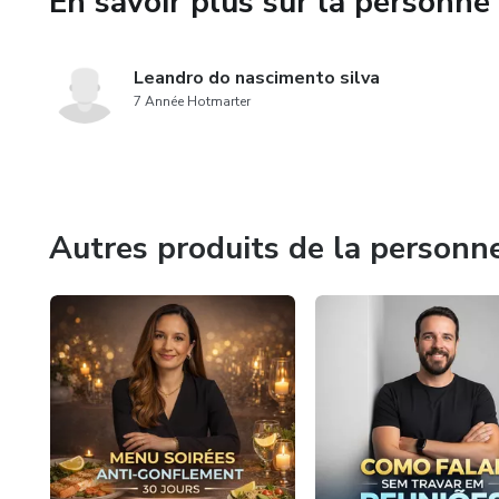
En savoir plus sur la personne 
Plan alimentaire spécifique 3 
Liste d’aliments à privilégier
Leandro do nascimento silva
7 Année Hotmarter
Liste d’aliments à éviter tem
Checklist de suivi
Conseils pratiques anti-ball
Autres produits de la personn