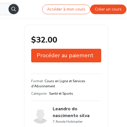
Accéder à mon cours
Créer un cours
$32.00
Procéder au paiement
Garantie de 7 jours
Étudiez à votre façon et sur n'importe
Format
:
Cours en Ligne et Services
quel appareil
d'Abonnement
Catégorie
:
Santé et Sports
Leandro do
nascimento silva
7 Année Hotmarter