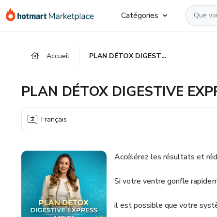
Aller
Procéder
Aller
Catégories
vers
au
vers
le
paiement
le
contenu
bas
Accueil
PLAN DÉTOX DIGESTIVE EXPRESS – 3 JOURS - Femmes 40+
principal
de
page
PLAN DÉTOX DIGESTIVE EXPR
Français
Accélérez les résultats et ré
Si votre ventre gonfle rapid
il est possible que votre syst