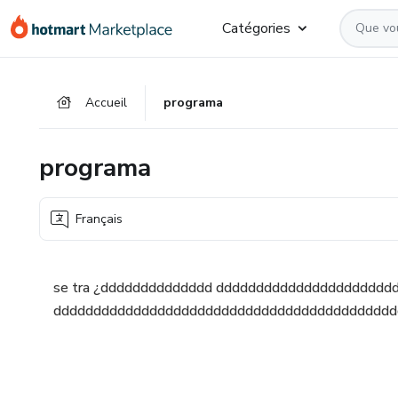
Aller
Procéder
Aller
Catégories
vers
au
vers
le
paiement
le
contenu
bas
Accueil
programa
principal
de
page
programa
Français
se tra ¿dddddddddddddd dddddddddddddddddddddd
ddddddddddddddddddddddddddddddddddddddddddd