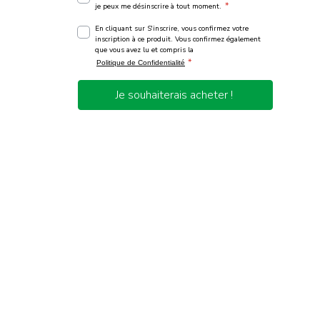
*
je peux me désinscrire à tout moment.
En cliquant sur S'inscrire, vous confirmez votre
inscription à ce produit. Vous confirmez également
que vous avez lu et compris la
*
Politique de Confidentialité
Je souhaiterais acheter !