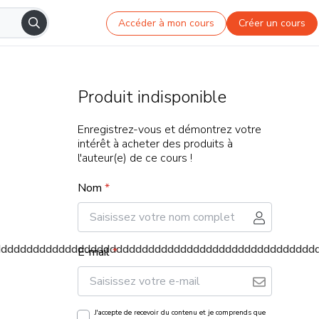
Accéder à mon cours
Créer un cours
Produit indisponible
Enregistrez-vous et démontrez votre
intérêt à acheter des produits à
l'auteur(e) de ce cours !
Nom
*
dddddddddddddddddddddddddddddddddddddddddddddddddd
E-mail
*
J'accepte de recevoir du contenu et je comprends que