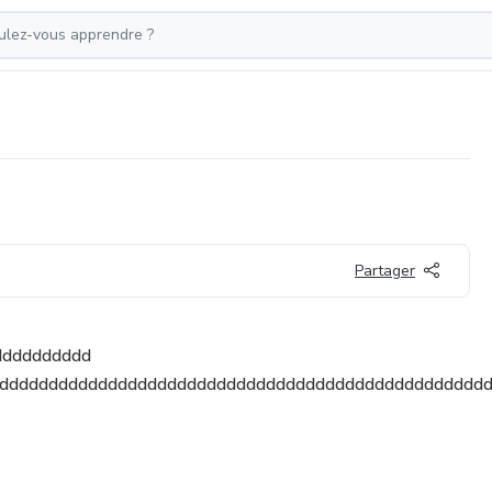
Partager
dddddddddd
ddddddddddddddddddddddddddddddddddddddddddddddddd