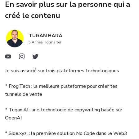
siècle est par nature exponentielle.
En savoir plus sur la personne qui a
🚀 Assembler son funnel (très) rapidement avec
Clickfunnels
créé le contenu
Les gagnants prennent TOUT.
🚀 Créer son funnel de A à Z avec Clickfunnels
Certains appellent cela la loi de Pareto.
TUGAN BARA
5 Année Hotmarter
🚀 Propagande rémunérée : devenez un mercenaire du web
D’autres, comme le milliardaire Peter Thiel, l’appellent la «
Power Law ».
🚀 Lancer un business avec 100 € en poche !
Marketing Surpuissant
Je suis associé sur trois plateformes technologiques
🚀 5 Sources de revenus passifs récurrents simples pour
Expertise Exceptionnelle
* Frog.Tech : la meilleure plateforme pour créer tes
2021, 2022, 2023…
tunnels de vente
Systèmes Imbattables
🚀 Vos 4 Métiers underground et votre monstre
* Tugan.AI : une technologie de copywriting basée sur
Ce produit est vendu par Hotmart. La plateforme
OpenAI
🚀 7 Pages incontournables pour n'importe quel business
n'effectue pas de contrôle éditorial préalable des produits
[+540%]
vendus, ni d'évaluation de la technicité et de l'expérience
* Side.xyz. : la première solution No Code dans le Web3