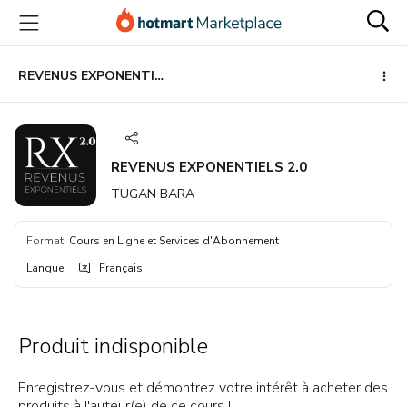
Aller
Procéder
Aller
vers
au
vers
le
paiement
le
contenu
bas
REVENUS EXPONENTIELS 2.0
principal
de
page
REVENUS EXPONENTIELS 2.0
TUGAN BARA
Format
:
Cours en Ligne et Services d'Abonnement
Langue
:
Français
Produit indisponible
Enregistrez-vous et démontrez votre intérêt à acheter des
produits à l'auteur(e) de ce cours !