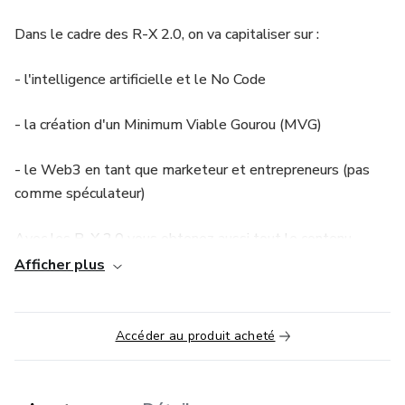
Dans le cadre des R-X 2.0, on va capitaliser sur :
- l'intelligence artificielle et le No Code
- la création d'un Minimum Viable Gourou (MVG)
- le Web3 en tant que marketeur et entrepreneurs (pas
comme spéculateur)
Avec les R-X 2.0 vous obtenez aussi tout le contenu
historique des R-X 1.0 (qui ont fait la réputation de Tugan
Afficher plus
Bara) à savoir
- La science des tunnels de vente
Accéder au produit acheté
- Le copywriting