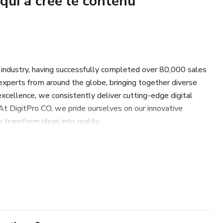
qui a créé le contenu
état d'être et amplifiant votre capacité à créer une vie de
plissement. Embarquez dans un voyage remarquable
l'énergie universelle pour manifester vos rêves avec le
on Quantique - votre passerelle vers une vie de bonheur et
t industry, having successfully completed over 80,000 sales
perts from around the globe, bringing together diverse
xcellence, we consistently deliver cutting-edge digital
 At DigitPro CO, we pride ourselves on our innovative
transform ideas into reality. ...