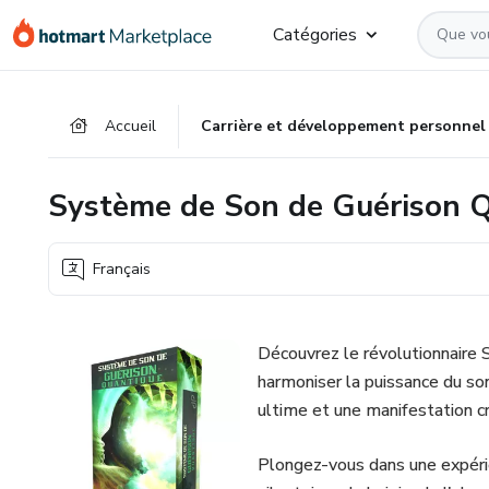
Aller
Procéder
Aller
Catégories
vers
au
vers
le
paiement
le
contenu
bas
Accueil
Carrière et développement personnel
principal
de
page
Système de Son de Guérison 
Français
Découvrez le révolutionnaire 
harmoniser la puissance du son
ultime et une manifestation cr
Plongez-vous dans une expéri