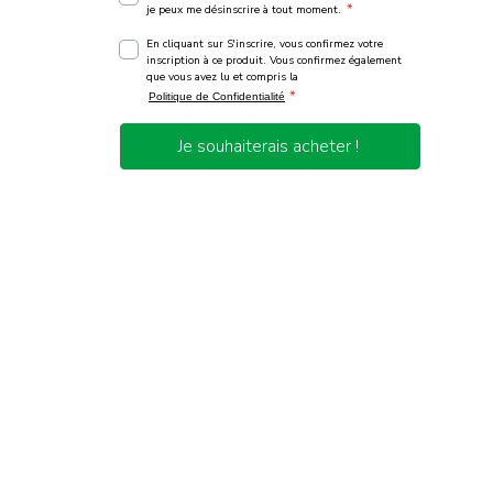
*
je peux me désinscrire à tout moment.
En cliquant sur S'inscrire, vous confirmez votre
inscription à ce produit. Vous confirmez également
que vous avez lu et compris la
*
Politique de Confidentialité
Je souhaiterais acheter !