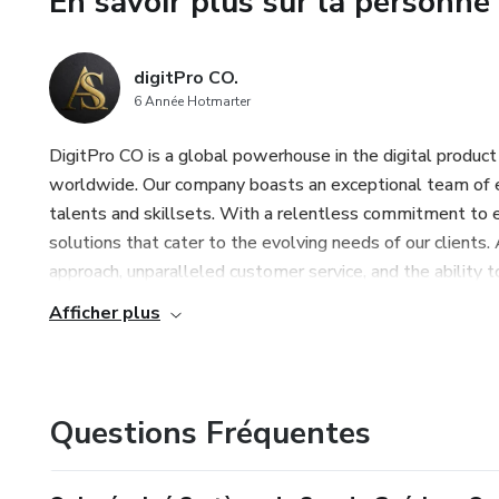
En savoir plus sur la personne 
transformation, élevant votre 
joie, d'abondance et d'accom
digitPro CO.
d'autonomisation et exploitez 
6 Année Hotmarter
Système de Son pour la Guéris
de création illimitée.
DigitPro CO is a global powerhouse in the digital produc
worldwide. Our company boasts an exceptional team of ex
talents and skillsets. With a relentless commitment to e
solutions that cater to the evolving needs of our clients.
approach, unparalleled customer service, and the ability to 
Afficher plus
Questions Fréquentes