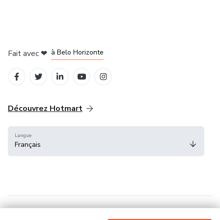
à Mexico
à Bogotá
à Amsterdam
à Madrid
à Belo Horizonte
Fait avec
❤
Découvrez Hotmart
Langue
Français