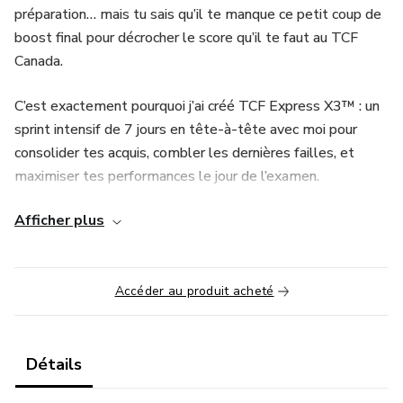
préparation… mais tu sais qu’il te manque ce petit coup de
boost final pour décrocher le score qu’il te faut au TCF
Canada.
C’est exactement pourquoi j’ai créé TCF Express X3™ : un
sprint intensif de 7 jours en tête-à-tête avec moi pour
consolider tes acquis, combler les dernières failles, et
maximiser tes performances le jour de l’examen.
Afficher plus
🎯 Ce que tu vas recevoir :
Des sessions intensives avec moi chaque jour pendant une
semaine.
Accéder au produit acheté
Des exercices ciblés sur tes points faibles (expression
orale, compréhension, structuration des réponses…).
Détails