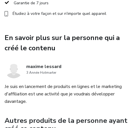
Des astuces concrètes pour gagner du temps, éviter les
Garantie de 7 jours
pièges et répondre efficacement.
Étudiez à votre façon et sur n'importe quel appareil
Un plan de travail personnalisé pour chaque jour, avec un
objectif clair à atteindre.
En savoir plus sur la personne qui a
Ce programme est pensé pour ceux qui passent leur TCF
créé le contenu
dans les prochains jours ou semaines et qui veulent mettre
toutes les chances de leur côté.
maxime lessard
⚠️ Attention : TCF Express X3™ n’est pas un cours
3 Année Hotmarter
“classique”. C’est un programme d’élite, conçu pour les
Je suis en lancement de produits en lignes et le marketing
personnes sérieuses, prêtes à donner leur 100 % pendant
d'affiliation est une activité que je voudrais développer
7 jours pour atteindre un score élevé et accélérer leur
davantage.
projet d’immigration.
Autres produits de la personne ayant