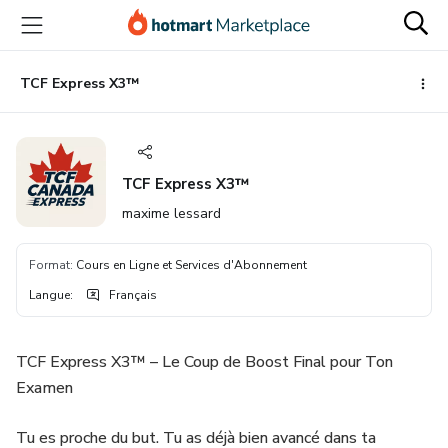
Aller
Procéder
Aller
vers
au
vers
le
paiement
le
contenu
bas
TCF Express X3™
principal
de
page
TCF Express X3™
maxime lessard
Format
:
Cours en Ligne et Services d'Abonnement
Langue
:
Français
TCF Express X3™ – Le Coup de Boost Final pour Ton
Examen
Tu es proche du but. Tu as déjà bien avancé dans ta