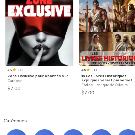
3.0
(
1
)
3.0
(
1
)
Zone Exclusive pour Abonnés VIP
📜 Les Livres Historiques
expliqués verset par verset
Cardoso
Carlos Henrique de Oliveira
$7.00
$7.00
Catégories