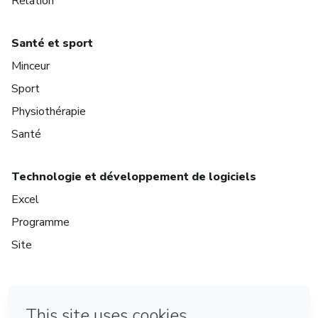
Relation
Santé et sport
Minceur
Sport
Physiothérapie
Santé
Technologie et développement de logiciels
Excel
Programme
Site
à Bogotá
à Amsterdam
à Madrid
à Mexico