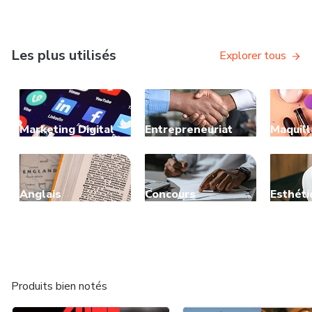
Les plus utilisés
Explorer tous
Marketing Digital
Entrepreneuriat
Maquil
Anglais
Concours
Esthéti
Produits bien notés