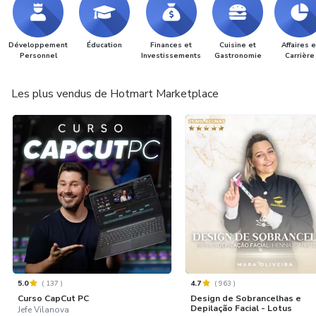
Développement
Éducation
Finances et
Cuisine et
Affaires e
Personnel
Investissements
Gastronomie
Carrière
Les plus vendus de Hotmart Marketplace
5.0
(
137
)
4.7
(
963
)
Curso CapCut PC
Design de Sobrancelhas e
Depilação Facial - Lotus
Jefe Vilanova