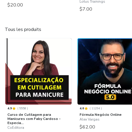
Lotus Trainings
$20.00
$7.00
Tous les produits
4.9
(
5558
)
4.6
(
11294
)
Curso de Cutilagem para
Fórmula Negócio Online
Manicures com Faby Cardoso -
Alex Vargas
Especia...
$62.00
CoEditora