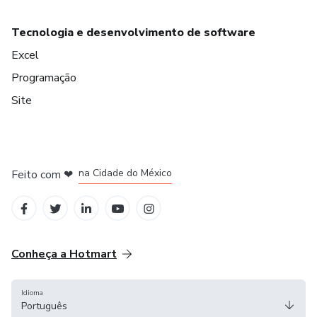
Tecnologia e desenvolvimento de software
Excel
Programação
Site
em Bogotá
em Amsterdam
em Madrid
na Cidade do México
Feito com
❤
em Belo Horizonte
Conheça a Hotmart
Idioma
Português