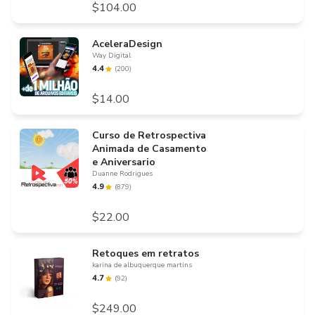
$104.00
AceleraDesign
Way Digital
4.4
(
200
)
$14.00
Curso de Retrospectiva
Animada de Casamento
e Aniversario
Duanne Rodrigues
4.9
(
879
)
$22.00
Retoques em retratos
karina de albuquerque martins
4.7
(
92
)
$249.00