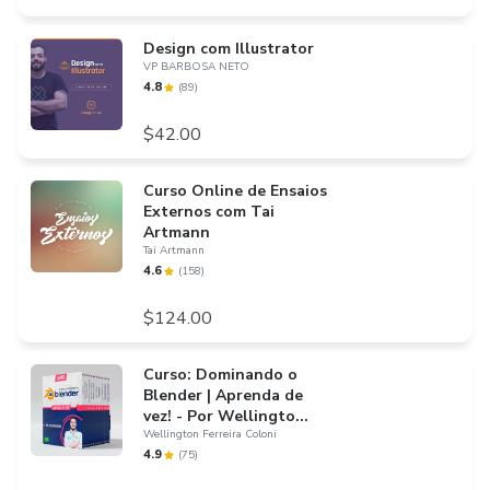
Design com Illustrator
VP BARBOSA NETO
4.8
(
89
)
$42.00
Curso Online de Ensaios
Externos com Tai
Artmann
Tai Artmann
4.6
(
158
)
$124.00
Curso: Dominando o
Blender | Aprenda de
vez! - Por Wellingto...
Wellington Ferreira Coloni
4.9
(
75
)