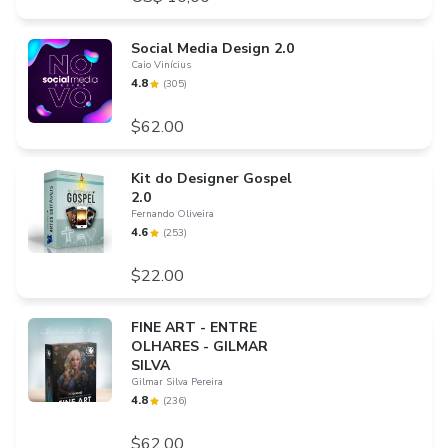
Social Media Design 2.0
Caio Vinícius
4.8
(
305
)
$62.00
Kit do Designer Gospel
2.0
Fernando Oliveira
4.6
(
253
)
$22.00
FINE ART - ENTRE
OLHARES - GILMAR
SILVA
Gilmar Silva Pereira
4.8
(
236
)
$62.00