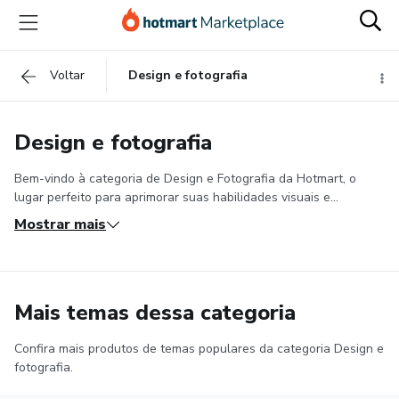
Voltar
Design e fotografia
Design e fotografia
Bem-vindo à categoria de Design e Fotografia da Hotmart, o
lugar perfeito para aprimorar suas habilidades visuais e
mergulhar no mundo da criação. Aqui
você encontrará cursos
Mostrar mais
abrangendo temas como Photoshop, Illustrator, Figma,
edição de fotos, fotografia pelo celular, luz e sombra, e
muito mais.
Se você busca aperfeiçoar suas habilidades de
design, nossos cursos oferecem desde os fundamentos até
Mais temas dessa categoria
técnicas avançadas para criar designs incríveis. Se a sua paixão
é a fotografia, nossos cursos abordam desde técnicas básicas
até a fotografia profissional, ensinando você a capturar
Confira mais produtos de temas populares da categoria Design e
Para quem são os cursos de
fotografia.
momentos únicos.
Fotografia e Design?
Nossos conteúdos são