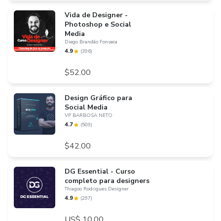
Vida de Designer -
Photoshop e Social
Media
Diego Brandão Fonseca
4.9
(
396
)
$52.00
Design Gráfico para
Social Media
VP BARBOSA NETO
4.7
(
509
)
$42.00
DG Essential - Curso
completo para designers
Thiagoo Rodrigues Designer
4.9
(
297
)
US$ 10,00