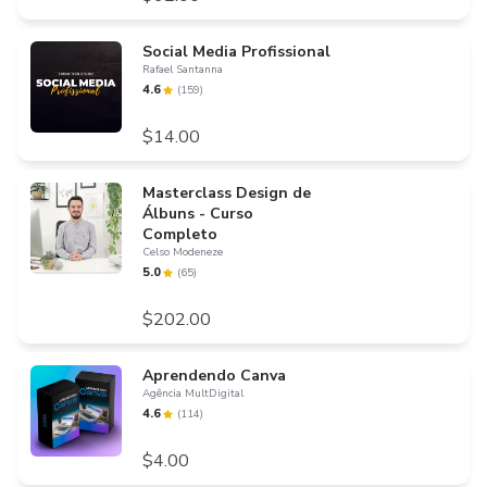
Social Media Profissional
Rafael Santanna
4.6
(
159
)
$14.00
Masterclass Design de
Álbuns - Curso
Completo
Celso Modeneze
5.0
(
65
)
$202.00
Aprendendo Canva
Agência MultDigital
4.6
(
114
)
$4.00