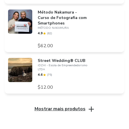
Método Nakamura -
Curso de Fotografia com
Smartphones
MÉTODO NAKAMURA
4.9
(
62
)
$62.00
Street Wedding® CLUB
iDZAI - Escola de Empreendedorismo
LTDA
4.6
(
75
)
$12.00
Mostrar mais produtos