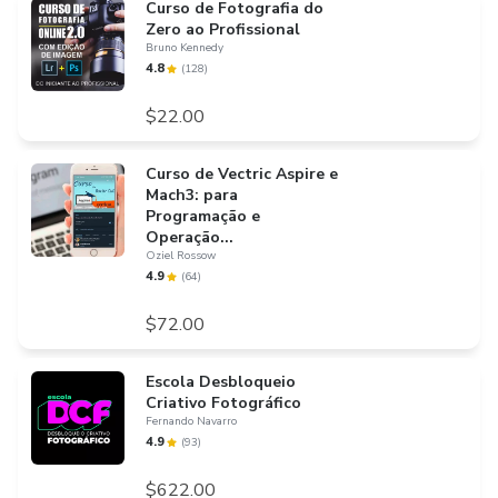
Curso de Fotografia do
Zero ao Profissional
Bruno Kennedy
4.8
(
128
)
$22.00
Curso de Vectric Aspire e
Mach3: para
Programação e
Operação...
Oziel Rossow
4.9
(
64
)
$72.00
Escola Desbloqueio
Criativo Fotográfico
Fernando Navarro
4.9
(
93
)
$622.00