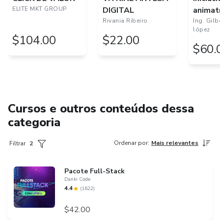
ELITE MKT GROUP
DIGITAL
animat
Rivania Ribeiro
Ing. Gil
lópez
$104.00
$22.00
$60.
Cursos e outros conteúdos dessa
categoria
Ordenar por
:
Mais relevantes
Filtrar
2
Pacote Full-Stack
Danki Code
4.4
(
1622
)
$42.00