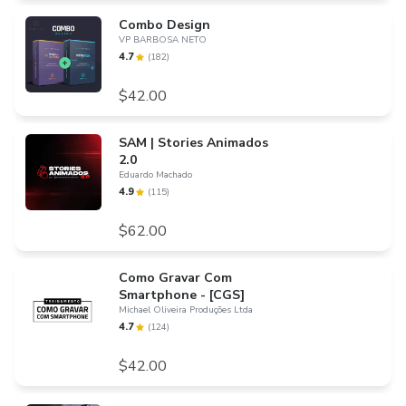
Combo Design
VP BARBOSA NETO
4.7
(
182
)
$42.00
SAM | Stories Animados
2.0
Eduardo Machado
4.9
(
115
)
$62.00
Como Gravar Com
Smartphone - [CGS]
Michael Oliveira Produções Ltda
4.7
(
124
)
$42.00