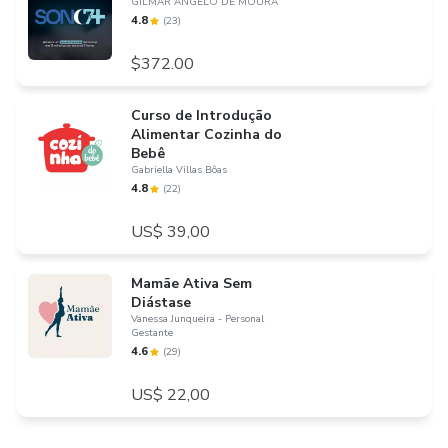
GILMAR ANGELO DE MOURA
4.8
(
23
)
$372.00
Curso de Introdução
Alimentar Cozinha do
Bebê
Gabriella Villas Bôas
4.8
(
22
)
US$ 39,00
Mamãe Ativa Sem
Diástase
Vanessa Junqueira - Personal
Gestante
4.6
(
29
)
US$ 22,00