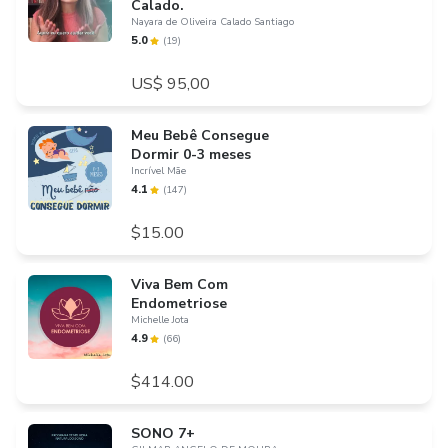
Calado.
Nayara de Oliveira Calado Santiago
5.0
(
19
)
US$ 95,00
Meu Bebê Consegue
Dormir 0-3 meses
Incrível Mãe
4.1
(
147
)
$15.00
Viva Bem Com
Endometriose
Michelle Jota
4.9
(
66
)
$414.00
SONO 7+