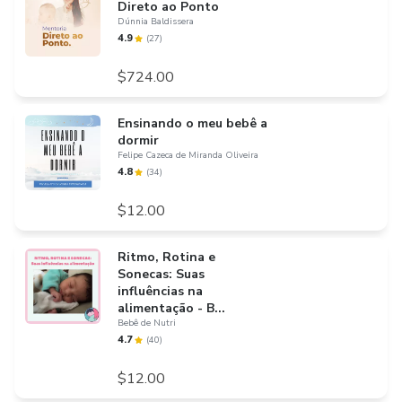
Direto ao Ponto
Dúnnia Baldissera
4.9
(
27
)
$724.00
Ensinando o meu bebê a
dormir
Felipe Cazeca de Miranda Oliveira
4.8
(
34
)
$12.00
Ritmo, Rotina e
Sonecas: Suas
influências na
alimentação - B...
Bebê de Nutri
4.7
(
40
)
$12.00