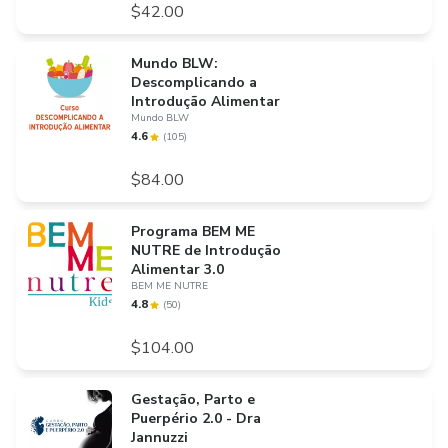
$42.00
Mundo BLW:
Descomplicando a
Introdução Alimentar
Mundo BLW
4.6
(
105
)
$84.00
Programa BEM ME
NUTRE de Introdução
Alimentar 3.0
BEM ME NUTRE
4.8
(
50
)
$104.00
Gestação, Parto e
Puerpério 2.0 - Dra
Jannuzzi