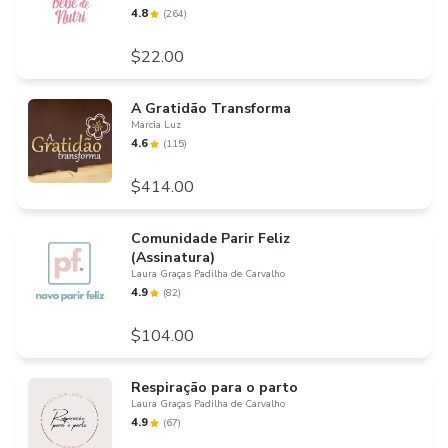
4.8
(
264
)
$22.00
A Gratidão Transforma
Marcia Luz
4.6
(
115
)
$414.00
Comunidade Parir Feliz
(Assinatura)
Laura Graças Padilha de Carvalho
4.9
(
82
)
$104.00
Respiração para o parto
Laura Graças Padilha de Carvalho
4.9
(
67
)