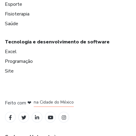
Esporte
Fisioterapia
Saúde
Tecnologia e desenvolvimento de software
Excel
Programação
Site
em Bogotá
em Amsterdam
em Madrid
na Cidade do México
Feito com
❤
em Belo Horizonte