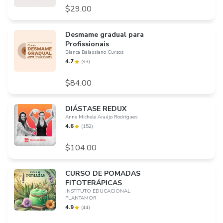
$29.00
Desmame gradual para
Profissionais
Bianca Balassiano Cursos
4.7
(
93
)
$84.00
DIÁSTASE REDUX
Anne Michele Araújo Rodrigues
4.6
(
152
)
$104.00
CURSO DE POMADAS
FITOTERÁPICAS
INSTITUTO EDUCACIONAL
PLANTAMOR
4.9
(
44
)