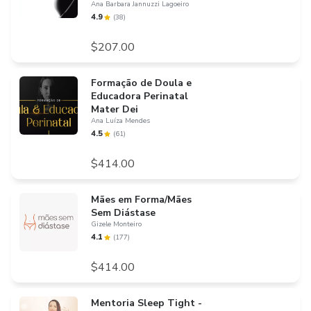
Ana Barbara Jannuzzi Lagoeiro
4.9
(
38
)
$207.00
Formação de Doula e
Educadora Perinatal
Mater Dei
Ana Luíza Mendes
4.5
(
61
)
$414.00
Mães em Forma/Mães
Sem Diástase
Gizele Monteiro
4.1
(
177
)
$414.00
Mentoria Sleep Tight -