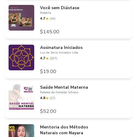
Você sem Diástase
Roberta
4.7
(
34
)
$145.00
Assinatura Iniciados
Luz da Serra Iniciados Ltda
4.7
(
207
)
$19.00
Saúde Mental Materna
Rafaela de Almeida Schiavo
4.8
(
27
)
$52.00
Mentoria dos Métodos
Naturais com Nayara