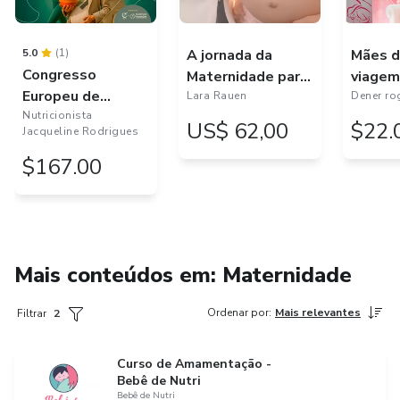
5.0
(1)
A jornada da
Mães d
Congresso
Maternidade para
viagem
Europeu de
mães de primeira
Lara Rauen
Dener ro
Nutrição Materno
Nutricionista
viagem:
US$ 62,00
$22.
Jacqueline Rodrigues
Infantil • Versão
preparação
Online
$167.00
psicológica para a
gestação, o parto
e o puerpério
Mais conteúdos em: Maternidade
Ordenar por
:
Mais relevantes
Filtrar
2
Curso de Amamentação -
Bebê de Nutri
Bebê de Nutri