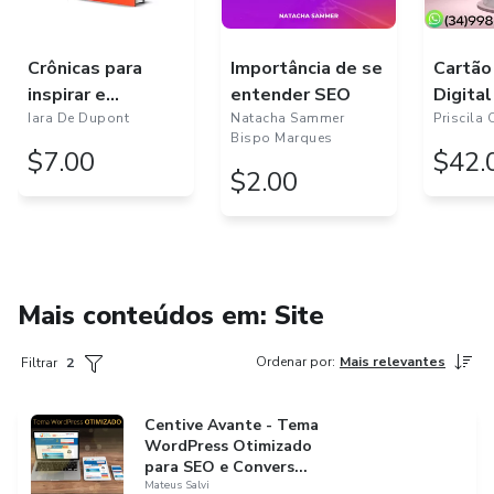
Crônicas para
Importância de se
Cartão
inspirar e
entender SEO
Digital
despertar -
Iara De Dupont
Natacha Sammer
Priscila 
Bispo Marques
Volume 7
$7.00
$42.
$2.00
Mais conteúdos em: Site
Ordenar por
:
Mais relevantes
Filtrar
2
Centive Avante - Tema
WordPress Otimizado
para SEO e Convers...
Mateus Salvi