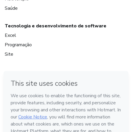
Saúde
Tecnologia e desenvolvimento de software
Excel
Programação
Site
em Bogotá
em Amsterdam
em Madrid
na Cidade do México
Feito com
❤
em Belo Horizonte
Conheça a Hotmart