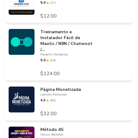
5.0
(
27
)
$12.00
Treinamento e
Instalador Fácil de
Mautic / N8N / Chatwoot
/...
Powertic Marketing
5.0
(
45
)
$124.00
Página Monetizada
Leandro Mohamed
4.3
(
89
)
$32.00
Método 4S
Marcos Bertoleti