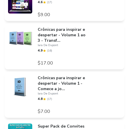
4.6
(
17
)
$9.00
Crônicas para inspirar e
despertar - Volume 1 ao
3 - Transf...
Iara De Dupont
4.9
(
16
)
$17.00
Crônicas para inspirar e
despertar - Volume 1 -
Comece a jo...
Iara De Dupont
4.8
(
17
)
$7.00
Super Pack de Convites