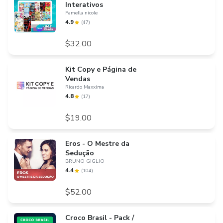
Interativos
Pamella nicole
4.9
(
47
)
$32.00
Kit Copy e Página de
Vendas
Ricardo Maxxima
4.8
(
17
)
$19.00
Eros - O Mestre da
Sedução
BRUNO GIGLIO
4.4
(
104
)
$52.00
Croco Brasil - Pack /