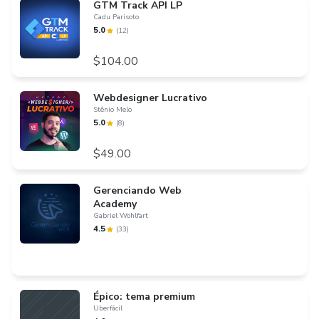
GTM Track API LP
Cadu Parisoto
5.0
(
12
)
$104.00
Webdesigner Lucrativo
Stênio Melo
5.0
(
8
)
$49.00
Gerenciando Web
Academy
Gabriel Wohlfart
4.5
(
33
)
Épico: tema premium
Uberfácil