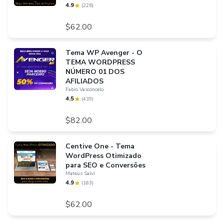
4.9
(
226
)
$62.00
Tema WP Avenger - O
TEMA WORDPRESS
NÚMERO 01 DOS
AFILIADOS
Fabio Vasconcelo
4.5
(
439
)
$82.00
Centive One - Tema
WordPress Otimizado
para SEO e Conversões
Mateus Salvi
4.9
(
183
)
$62.00