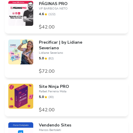
PÁGINAS PRO
VP BARBOSA NETO
4.6
(
122
)
$42.00
Precificar | by Lidiane
Severiano
Lidiane Severiano
5.0
(
82
)
$72.00
Site Ninja PRO
Rafael Ferreira Mota
5.0
(
30
)
$42.00
Vendendo Sites
Marcos Bertoleti