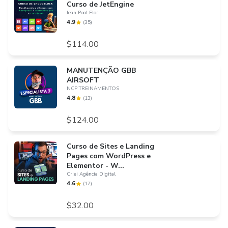
Curso de JetEngine
Jean Pool Flor
4.9
(
35
)
$114.00
MANUTENÇÃO GBB
AIRSOFT
NCP TREINAMENTOS
4.8
(
13
)
$124.00
Curso de Sites e Landing
Pages com WordPress e
Elementor - W...
Criei Agência Digital
4.6
(
17
)
$32.00