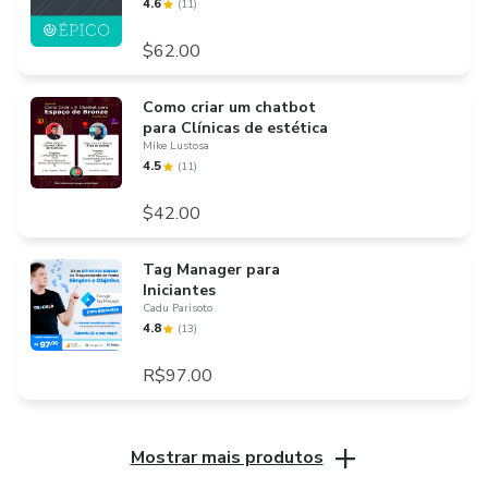
4.6
(
11
)
$62.00
Como criar um chatbot
para Clínicas de estética
Mike Lustosa
4.5
(
11
)
$42.00
Tag Manager para
Iniciantes
Cadu Parisoto
4.8
(
13
)
R$97.00
Mostrar mais produtos