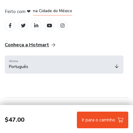
em Bogotá
em Amsterdam
em Madrid
na Cidade do México
Feito com
❤
em Belo Horizonte
Conheça a Hotmart
Idioma
Português
Central de ajuda
Termos
Privacidade
Cookies
$47.00
Ir para o carrinho
Hotmart — 2011-2026 © Todos os direitos reservados.