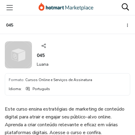
Ir
Ir
Ir
para
para
para
o
o
o
conteúdo
pagamento
rodapé
045
principal
045
Luana
Formato
:
Cursos Online e Serviços de Assinatura
Idioma
:
Português
Este curso ensina estratégias de marketing de conteúdo
digital para atrair e engajar seu público-alvo online.
Aprenda a criar conteúdo relevante e eficaz em várias
plataformas digitais. Acesse o curso e confira.