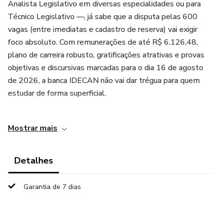
Analista Legislativo em diversas especialidades ou para
Técnico Legislativo —, já sabe que a disputa pelas 600
vagas (entre imediatas e cadastro de reserva) vai exigir
foco absoluto. Com remunerações de até R$ 6.126,48,
plano de carreira robusto, gratificações atrativas e provas
objetivas e discursivas marcadas para o dia 16 de agosto
de 2026, a banca IDECAN não vai dar trégua para quem
estudar de forma superficial.
📚 O acervo completo de questões pós-edital para a
Mostrar mais
ALECE:
Legislação Institucional (300 Questões): Domínio absoluto
Detalhes
da Resolução nº 751/2022 e alterações, esmiuçando o
Regimento Interno da Assembleia Legislativa do Ceará.
Garantia de 7 dias
Constituição do Estado do Ceará (300 Questões): Foco
total na organização dos poderes, competências do Estado