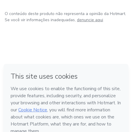
O conteúdo deste produto não representa a opinião da Hotmart.
Se você vir informações inadequadas,
denuncie aqui
em Madrid
Feito com
❤
em Belo Horizonte
na Cidade do México
em Bogotá
em Amsterdam
Conheça a Hotmart
Idioma
Português