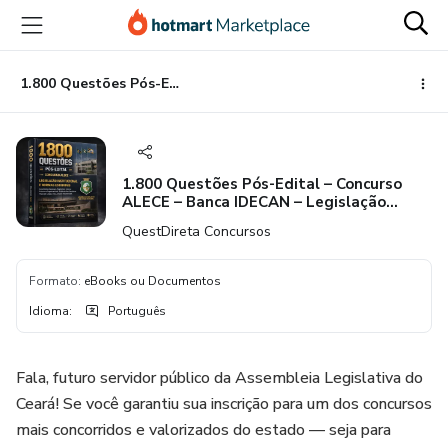
Ir
Ir
Ir
para
para
para
o
o
o
conteúdo
pagamento
rodapé
1.800 Questões Pós-Edital – Concurso ALECE – Banca IDECAN – Legislação Institucional e Normas Estaduais (Constituição Estadual, Regimento Interno, Estrutura Organizacional, Estatuto dos Servidores, Plano de Cargos, Ética, Decoro Parlamentar, LAI e LGPD)
principal
1.800 Questões Pós-Edital – Concurso
ALECE – Banca IDECAN – Legislação
Institucional e Normas Estaduais
QuestDireta Concursos
(Constituição Estadual, Regimento
Interno, Estrutura Organizacional,
Estatuto dos Servidores, Plano de
Formato
:
eBooks ou Documentos
Cargos, Ética, Decoro Parlamentar, LAI e
LGPD)
Idioma
:
Português
Fala, futuro servidor público da Assembleia Legislativa do
Ceará! Se você garantiu sua inscrição para um dos concursos
mais concorridos e valorizados do estado — seja para