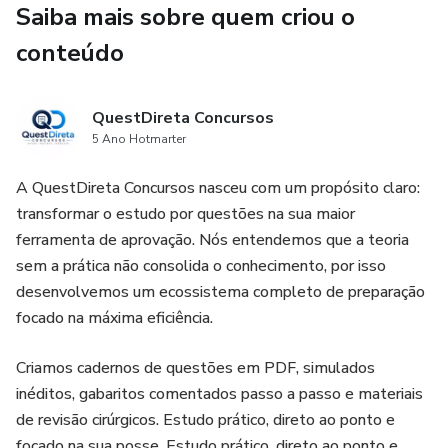
Saiba mais sobre quem criou o
e o funcionamento institucional.
conteúdo
Transparência e Proteção de Dados (200 Questões):
Treino aprofundado na Lei Federal nº 13.709/2018 (LGPD)
QuestDireta Concursos
e na Lei Federal nº 12.527/2011 (LAI).
5 Ano Hotmarter
Regime Estatutário Estadual (200 Questões): Lei nº
A QuestDireta Concursos nasceu com um propósito claro:
9.826/1974 (Estatuto dos Funcionários Públicos Civis do
transformar o estudo por questões na sua maior
Estado do Ceará), cobrando provimento, deveres, licenças e
ferramenta de aprovação. Nós entendemos que a teoria
o regime disciplinar.
sem a prática não consolida o conhecimento, por isso
desenvolvemos um ecossistema completo de preparação
Plano de Carreira e Remuneração (200 Questões): Lei nº
focado na máxima eficiência.
17.091/2019, focada na estrutura remuneratória,
incentivos à titulação (GIT) e progressão funcional na
Criamos cadernos de questões em PDF, simulados
ALECE.
inéditos, gabaritos comentados passo a passo e materiais
de revisão cirúrgicos. Estudo prático, direto ao ponto e
Ética no Serviço Público (200 Questões): Resolução nº
focado na sua posse. Estudo prático, direto ao ponto e