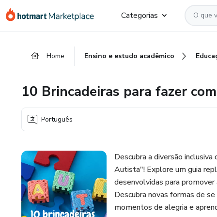
Ir
Ir
Ir
Categorias
para
para
para
o
o
o
conteúdo
pagamento
rodapé
Home
Ensino e estudo acadêmico
Educa
principal
10 Brincadeiras para fazer com
Português
Descubra a diversão inclusiva 
Autista"! Explore um guia rep
desenvolvidas para promover a
Descubra novas formas de se co
momentos de alegria e aprend