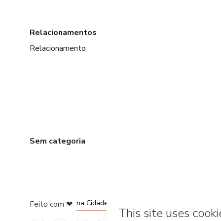
Relacionamentos
Relacionamento
Sem categoria
em Bogotá
em Amsterdam
em Madrid
na Cidade do México
Feito com
❤
em Belo Horizonte