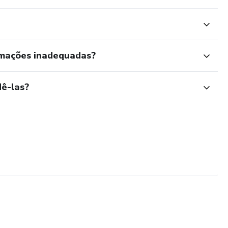
rmações inadequadas?
ê-las?