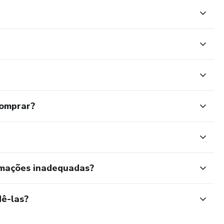
comprar?
rmações inadequadas?
ê-las?