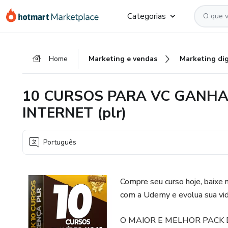
Ir
Ir
Ir
Categorias
para
para
para
o
o
o
conteúdo
pagamento
rodapé
Home
Marketing e vendas
Marketing dig
principal
10 CURSOS PARA VC GANHA
INTERNET (plr)
Português
Compre seu curso hoje, baixe 
com a Udemy e evolua sua vida
O MAIOR E MELHOR PACK 