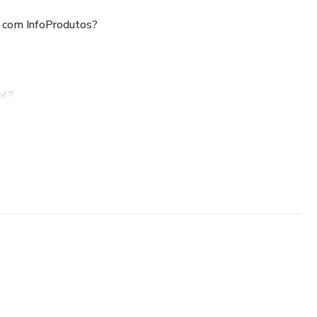
e com InfoProdutos?
al?
ndo na Internet?
 para Dar Como Bônus no Seu Treinamento?
o da Venda?