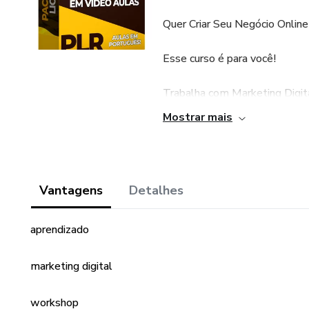
Quer Criar Seu Negócio Onlin
Esse curso é para você!
Trabalha com Marketing Digit
Mostrar mais
Esse curso é para você!
Quer Fazer Renda Extra vende
Vantagens
Detalhes
Esse curso é para você!
aprendizado
Precisa de Produtos Digitais
Esse curso é para você!
marketing digital
Quer Ganhar 100% a Comissã
workshop