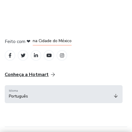
em Bogotá
em Amsterdam
em Madrid
na Cidade do México
Feito com
❤
em Belo Horizonte
Conheça a Hotmart
Idioma
Português