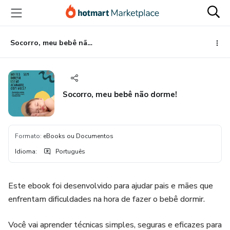
Ir
Ir
Ir
para
para
para
o
o
o
conteúdo
pagamento
rodapé
Socorro, meu bebê não dorme!
principal
Socorro, meu bebê não dorme!
Formato
:
eBooks ou Documentos
Idioma
:
Português
Este ebook foi desenvolvido para ajudar pais e mães que
enfrentam dificuldades na hora de fazer o bebê dormir.
Você vai aprender técnicas simples, seguras e eficazes para