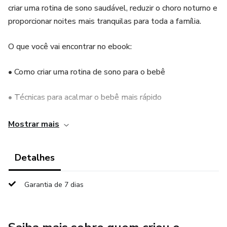
criar uma rotina de sono saudável, reduzir o choro noturno e
proporcionar noites mais tranquilas para toda a família.
O que você vai encontrar no ebook:
• Como criar uma rotina de sono para o bebê
• Técnicas para acalmar o bebê mais rápido
• Como evitar despertares noturnos frequentes
Mostrar mais
• Dicas práticas para melhorar a qualidade do sono
Detalhes
• Estratégias que funcionam desde os primeiros meses
Garantia de 7 dias
Todo o conteúdo é prático, direto ao ponto e pode ser
aplicado imediatamente no dia a dia.