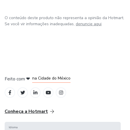
O conteúdo deste produto não representa a opinião da Hotmart.
Se você vir informações inadequadas,
denuncie aqui
em Bogotá
em Amsterdam
em Madrid
na Cidade do México
Feito com
❤
em Belo Horizonte
Conheça a Hotmart
Idioma