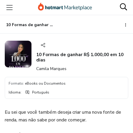
Ir
Ir
Ir
para
para
para
o
o
o
conteúdo
pagamento
rodapé
10 Formas de ganhar R$ 1.000,00 em 10 dias
principal
10 Formas de ganhar R$ 1.000,00 em 10
dias
Camila Marques
Formato
:
eBooks ou Documentos
Idioma
:
Português
Eu sei que você também deseja criar uma nova fonte de
renda, mas não sabe por onde começar.