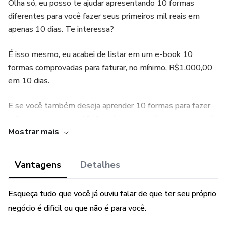
Olha só, eu posso te ajudar apresentando 10 formas
diferentes para você fazer seus primeiros mil reais em
apenas 10 dias. Te interessa?
É isso mesmo, eu acabei de listar em um e-book 10
formas comprovadas para faturar, no mínimo, R$1.000,00
em 10 dias.
E se você também deseja aprender 10 formas para fazer
mil reais em apenas 10 dias, descubra tudo o que preparei
Mostrar mais
para você!
Não perca tempo, quanto antes você tiver acesso ao
Vantagens
Detalhes
conteúdo desse e-book, mais rápido você vai poder
começar a lucrar.
Esqueça tudo que você já ouviu falar de que ter seu próprio
negócio é difícil ou que não é para você.
Comece agora.